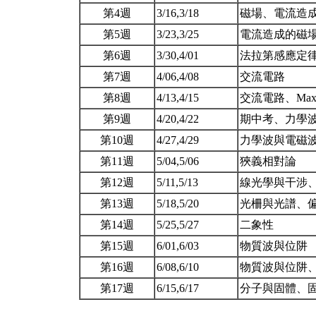
第4週
3/16,3/18
磁場、電流造
第5週
3/23,3/25
電流造成的磁
第6週
3/30,4/01
法拉第感應定
第7週
4/06,4/08
交流電路
第8週
4/13,4/15
交流電路、Max
第9週
4/20,4/22
期中考、力學
第10週
4/27,4/29
力學波與電磁
第11週
5/04,5/06
狹義相對論
第12週
5/11,5/13
線光學與干涉
第13週
5/18,5/20
光柵與光譜、
第14週
5/25,5/27
二象性
第15週
6/01,6/03
物質波與位阱
第16週
6/08,6/10
物質波與位阱
第17週
6/15,6/17
分子與固體、