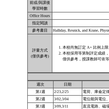
前或/與課後
學習時數
Office Hours
指定閱讀
參考書目
Halliday, Resnick, and Krane, Physi
本校尚無訂定 A+ 比例上
評量方式
本校採用等第制評定成績
(僅供參考)
僅供參考，授課教師可依等
週次
日期
第1週
2/23,2/25
電荷、庫侖定
第2週
3/02,3/04
電位能與電位
第3週
3/09,3/11
直流電路、磁