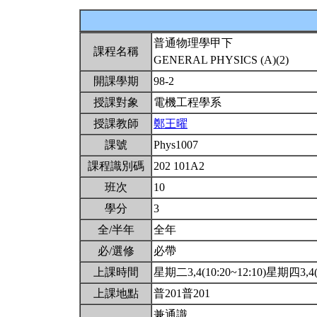
普通物理學甲下
課程名稱
GENERAL PHYSICS (A)(2)
開課學期
98-2
授課對象
電機工程學系
授課教師
鄭王曜
課號
Phys1007
課程識別碼
202 101A2
班次
10
學分
3
全/半年
全年
必/選修
必帶
上課時間
星期二3,4(10:20~12:10)星期四3,4(1
上課地點
普201普201
兼通識.