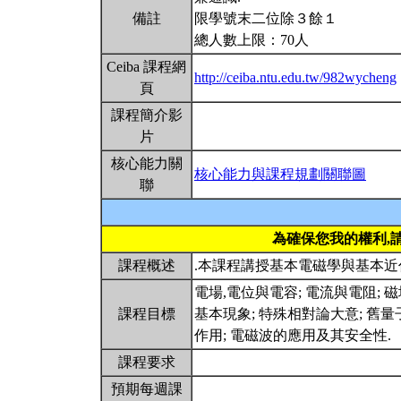
備註
限學號末二位除３餘１
總人數上限：70人
Ceiba 課程網
http://ceiba.ntu.edu.tw/982wycheng
頁
課程簡介影
片
核心能力關
核心能力與課程規劃關聯圖
聯
為確保您我的權利,
課程概述
.本課程講授基本電磁學與基本近
電場,電位與電容; 電流與電阻; 
課程目標
基本現象; 特殊相對論大意; 舊量
作用; 電磁波的應用及其安全性.
課程要求
預期每週課