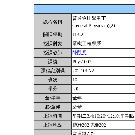
普通物理學甲下
課程名稱
General Physics (a)(2)
開課學期
113-2
授課對象
電機工程學系
授課教師
陳凱風
課號
Phys1007
課程識別碼
202 101A2
班次
10
學分
3.0
全/半年
全年
必/選修
必帶
上課時間
星期二3,4(10:20~12:10)星期四3,
上課地點
博雅202博雅202
兼通識A7*.