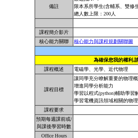
備註
限本系所學生(含輔系、雙修生
總人數上限：200人
課程簡介影片
核心能力關聯
核心能力與課程規劃關聯圖
為確保您我的權利,
課程概述
電磁學、光學、近代物理
讓同學充分瞭解重要的物理概
增進同學分析能力
課程目標
學習以程式(python)輔助學
學習電機資訊領域相關的物
課程要求
預期每週課前或/
與課後學習時數
Office Hours