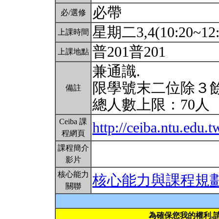
必帶
必/選修
星期二3,4(10:20~12:
上課時間
普201普201
上課地點
兼通識.
限學號末二位除３
備註
總人數上限：70人
Ceiba 課
http://ceiba.ntu.edu
程網頁
課程簡介
影片
核心能力
核心能力與課程規
關聯
為確保您我的權利,