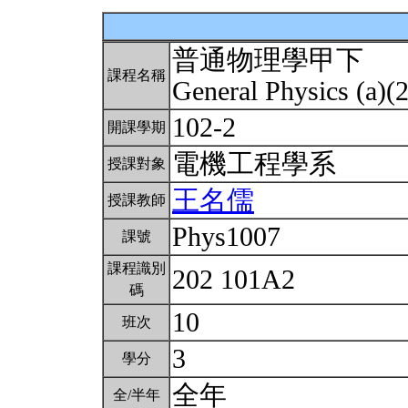
普通物理學甲下
課程名稱
General Physics (a)(
102-2
開課學期
電機工程學系
授課對象
王名儒
授課教師
Phys1007
課號
課程識別
202 101A2
碼
10
班次
3
學分
全年
全/半年