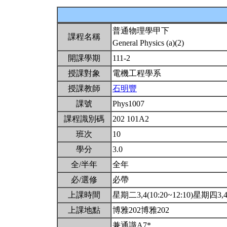
普通物理學甲下
課程名稱
General Physics (a)(2)
開課學期
111-2
授課對象
電機工程學系
授課教師
石明豐
課號
Phys1007
課程識別碼
202 101A2
班次
10
學分
3.0
全/半年
全年
必/選修
必帶
上課時間
星期二3,4(10:20~12:10)星期四3,4(
上課地點
博雅202博雅202
兼通識A7*.