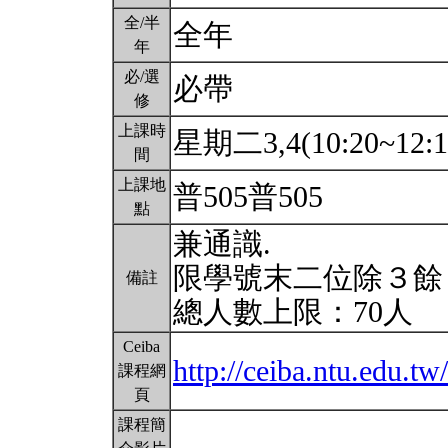
全/半
全年
年
必/選
必帶
修
上課時
星期二3,4(10:20~12:1
間
上課地
普505普505
點
兼通識.
限學號末二位除３餘
備註
總人數上限：70人
Ceiba
http://ceiba.ntu.edu.
課程網
頁
課程簡