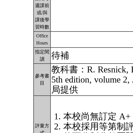
週課前
或/與
課後學
習時數
Office
Hours
指定閱
待補
讀
教科書：R. Resnick, D. 
參考書
5th edition, volume 
目
局提供
本校尚無訂定 A+
本校採用等第制
評量方
式