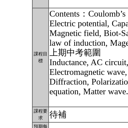
Contents：Coulomb’s la
Electric potential, Cap
Magnetic field, Biot-S
law of induction, Mag
上期中考範圍
課程目
Inductance, AC circuit
標
Electromagnetic wave, 
Diffraction, Polarizat
equation, Matte
課程要
待補
求
預期每