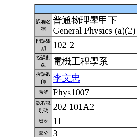
普通物理學甲下
課程名
General Physics (a)(2
稱
開課學
102-2
期
授課對
電機工程學系
象
授課教
李文忠
師
Phys1007
課號
課程識
202 101A2
別碼
11
班次
3
學分