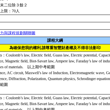
末二位除３餘２
上限：70人
力與課程規劃關聯圖
課程大綱
為確保您我的權利,請尊重智慧財產權及不得非法影印
s：Coulomb’s law, Electric field, Guass law, Electric potential, Capaci
nce, Magnetic field, Biot-Savart law, Ampere law, Faraday’s law of ind
rties of materials. 以上期中考範圍
nce, AC circuit, Maxwell’s law of Induction, Electromagnetic wave, Ge
rence, Diffraction, Polarization, Quantum physics, Schrodinger equa
範圍
s：Coulomb’s law, Electric field, Guass law, Electric potential, Capaci
nce, Magnetic field, Biot-Savart law, Ampere law, Faraday’s law of ind
rties of materials. 以上期中考範圍