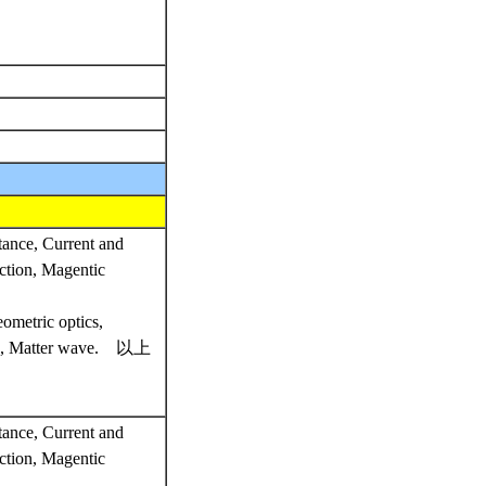
tance, Current and
uction, Magentic
ometric optics,
tion, Matter wave. 以上
tance, Current and
uction, Magentic