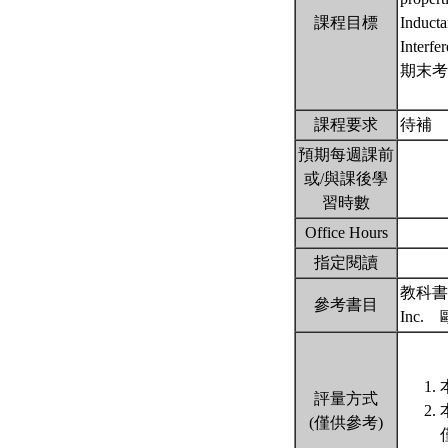
課程目標
Inducta
Interfe
期末考
課程要求
待補
預期每週課前
或/與課後學
習時數
Office Hours
指定閱讀
教科書：R.
參考書目
Inc
評量方式
(僅供參考)