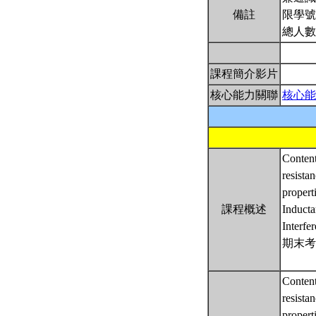
備註
限學號
總人數
課程簡介影片
核心能力關聯
核心能
Content
resista
prope
課程概述
Inducta
Interfe
期末考
Content
resista
prope