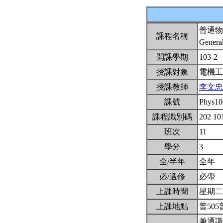
普通物
課程名稱
General
開課學期
103-2
授課對象
電機
授課教師
李文忠
課號
Phys1
課程識別碼
202 1
班次
11
學分
3
全/半年
全年
必/選修
必帶
上課時間
星期二3,
上課地點
普505
兼通識A