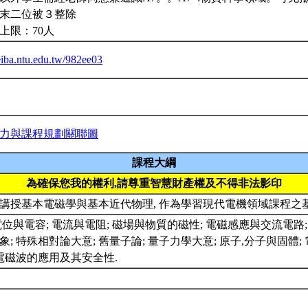
末二位被３整除
上限：70人
ceiba.ntu.edu.tw/982ee03
力與課程規劃關聯圖
課程大綱
為確保您我的權利,請尊重智慧財產權及不得非法影印
講授基本電磁學與基本近代物理, 作為學習現代電機領域課程之
電位與電容; 電流與電阻; 磁場與物質的磁性; 電磁感應與交流電路;
象; 特殊相對論大意; 舊量子論; 量子力學大意; 原子,分子與固體
 電磁波的應用及其安全性.