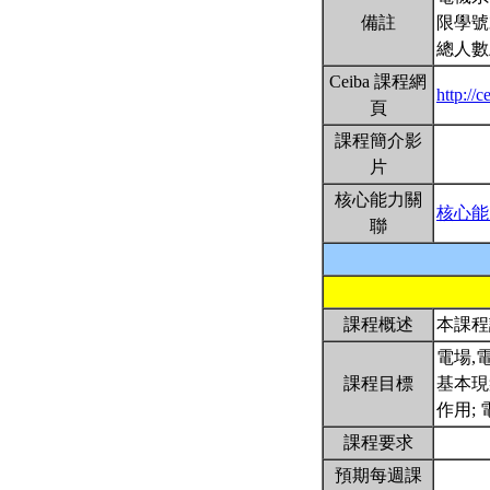
備註
限學號
總人數
Ceiba 課程網
http://
頁
課程簡介影
片
核心能力關
核心能
聯
課程概述
本課程
電場,
課程目標
基本現
作用;
課程要求
預期每週課