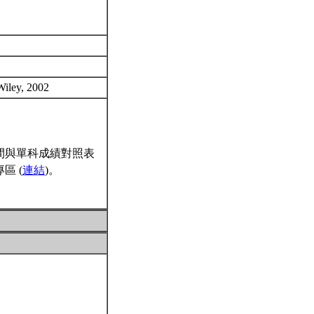
 Wiley, 2002
間與單科成績對照表
區 (
連結
)。