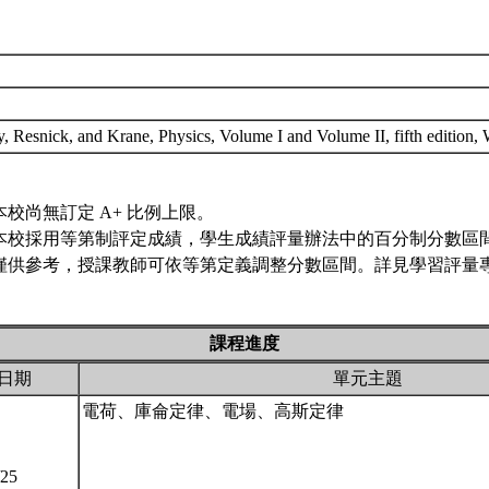
y, Resnick, and Krane, Physics, Volume I and Volume II, fifth edition,
本校尚無訂定 A+ 比例上限。
本校採用等第制評定成績，學生成績評量辦法中的百分制分數區
僅供參考，授課教師可依等第定義調整分數區間。詳見學習評量專
課程進度
日期
單元主題
電荷、庫侖定律、電場、高斯定律
/25