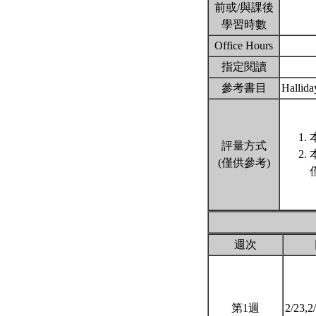
前或/與課後
學習時數
Office Hours
指定閱讀
參考書目
Hallida
評量方式
(僅供參考)
週次
第1週
2/23,2