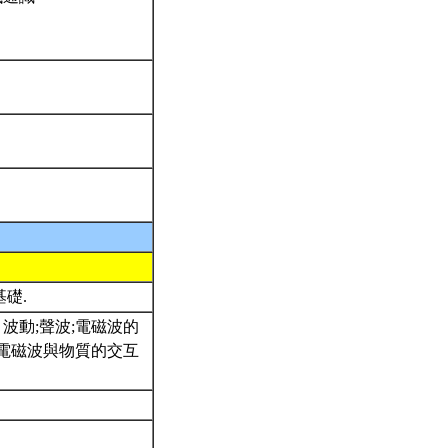
基礎.
 波動;聲波;電磁波的
; 電磁波與物質的交互