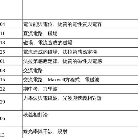
/04
電位能與電位、物質的電性質與電容
/11
直流電路、磁場
/18
磁場、電流造成的磁場
/25
電流造成的磁場、法拉第感應定律
/01
法拉第感應定律、物質的磁性與電感
/08
交流電路
/15
交流電路、Maxwell方程式、電磁波
/22
期中考、力學波
力學波與電磁波、光波與狹義相對論
/29
狹義相對論
/06
線光學與干涉、繞射
/13