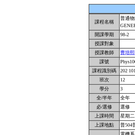
普通物
課程名稱
GENER
開課學期
98-2
授課對象
授課教師
曹培熙
課號
Phys1
課程識別碼
202 1
班次
12
學分
3
全/半年
全年
必/選修
選修
上課時間
星期二3,
上課地點
普504
電機系