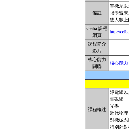
電機系以
備註
限學號末
總人數上
Ceiba 課程
http://ce
網頁
課程簡介
影片
核心能力
核心能力
關聯
靜電學以
電磁學
光學
課程概述
近代物理
對機械系
特別針對