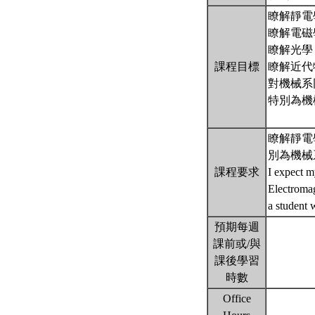
瞭解靜電
瞭解電磁
瞭解光學
課程目標
瞭解近代
對機械系
特別為機
瞭解靜電
別為機械
課程要求
I expect m
Electromag
a student 
預期每週
課前或/與
課後學習
時數
Office