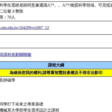
外學生需經老師同意兼通識A7*。。A7*:物質科學領域。可充抵
二位被３整除
限：70人
iba.ntu.edu.tw/1042Phys1007_12
與課程規劃關聯圖
課程大綱
為確保您我的權利,請尊重智慧財產權及不得非法影印
及靜磁學
同學打下未來之專業基礎
機械系大學部學生需求設計之課程