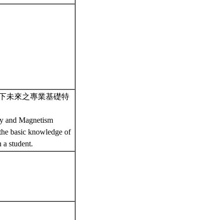
下未來之專業基礎特
city and Magnetism
 the basic knowledge of
h a student.