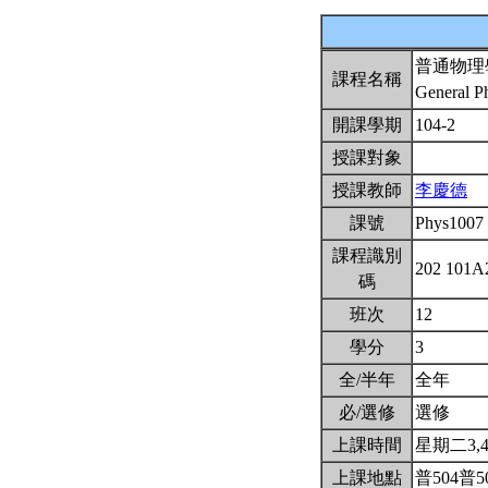
普通物理
課程名稱
General Ph
開課學期
104-2
授課對象
授課教師
李慶德
課號
Phys1007
課程識別
202 101
碼
班次
12
學分
3
全/半年
全年
必/選修
選修
上課時間
星期二3,4(
上課地點
普504普5