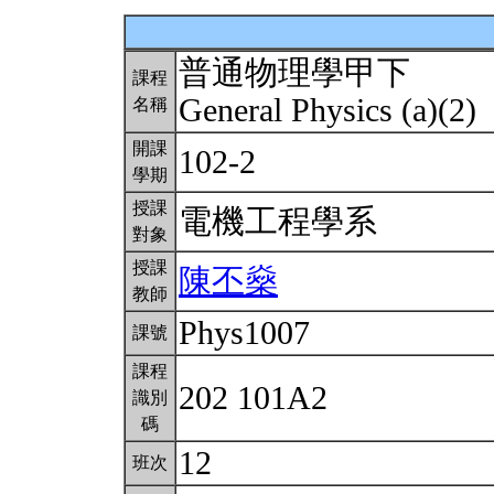
普通物理學甲下
課程
General Physics (a)(2)
名稱
開課
102-2
學期
授課
電機工程學系
對象
授課
陳丕燊
教師
Phys1007
課號
課程
202 101A2
識別
碼
12
班次