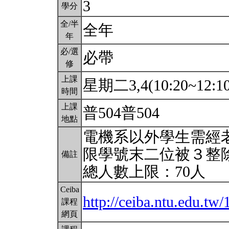
3
學分
全/半
全年
年
必/選
必帶
修
上課
星期二3,4(10:20~12:1
時間
上課
普504普504
地點
電機系以外學生需經老
限學號末二位被３整
備註
總人數上限：70人
Ceiba
http://ceiba.ntu.edu.t
課程
網頁