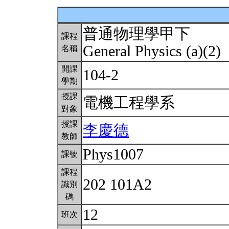
普通物理學甲下
課程
General Physics (a)(2)
名稱
開課
104-2
學期
授課
電機工程學系
對象
授課
李慶德
教師
Phys1007
課號
課程
202 101A2
識別
碼
12
班次