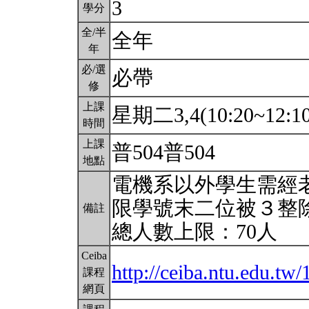
3
學分
全/半
全年
年
必/選
必帶
修
上課
星期二3,4(10:20~12:1
時間
上課
普504普504
地點
電機系以外學生需經老
限學號末二位被３整
備註
總人數上限：70人
Ceiba
http://ceiba.ntu.edu.t
課程
網頁