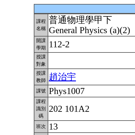
普通物理學甲下
課程
General Physics (a)(2)
名稱
開課
112-2
學期
授課
對象
授課
趙治宇
教師
Phys1007
課號
課程
202 101A2
識別
碼
13
班次