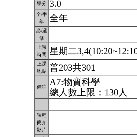
3.0
學分
全/半
全年
年
必/選
修
上課
星期二3,4(10:20~12:1
時間
上課
普203共301
地點
A7:物質科學
備註
總人數上限：130人
課程
簡介
影片