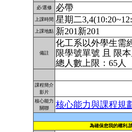
必帶
必/選修
星期二3,4(10:20~12:
上課時間
新201新201
上課地點
化工系以外學生需經
限學號單號 且 限
備註
總人數上限：65人
課程簡介
影片
核心能力
核心能力與課程規
關聯
為確保您我的權利,