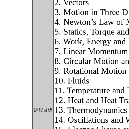
2. Vectors
3. Motion in Three 
4. Newton’s Law of 
5. Statics, Torque and
6. Work, Energy and
7. Linear Momentum
8. Circular Motion a
9. Rotational Motio
10. Fluids
11. Temperature and 
12. Heat and Heat Tr
13. Thermodynamics
課程目標
14. Oscillations and