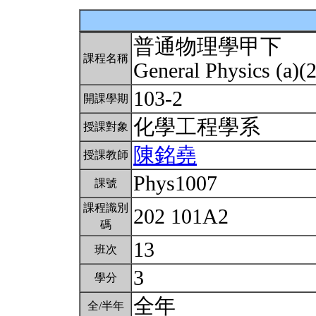
普通物理學甲下
課程名稱
General Physics (a)(
103-2
開課學期
化學工程學系
授課對象
陳銘堯
授課教師
Phys1007
課號
課程識別
202 101A2
碼
13
班次
3
學分
全年
全/半年