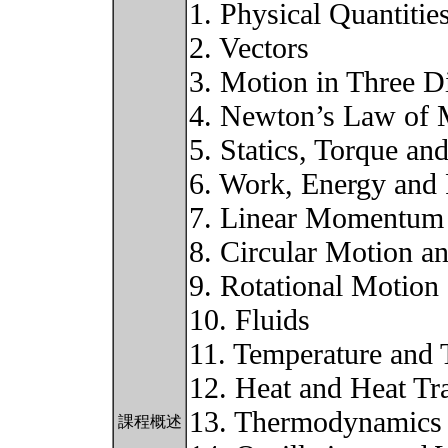
1. Physical Quantitie
2. Vectors
3. Motion in Three 
4. Newton’s Law of 
5. Statics, Torque and
6. Work, Energy and
7. Linear Momentum
8. Circular Motion a
9. Rotational Motio
10. Fluids
11. Temperature and 
12. Heat and Heat Tr
13. Thermodynamics
課程概述