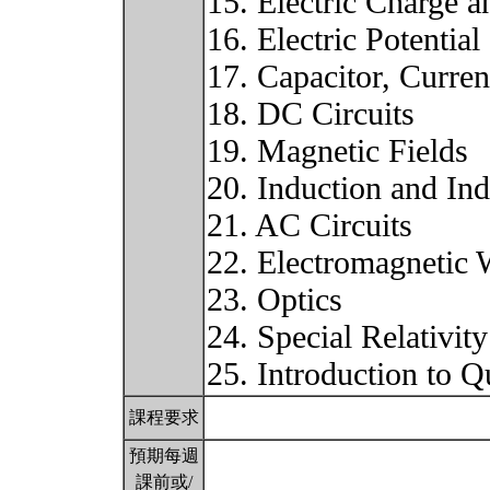
15. Electric Charge a
16. Electric Potential
17. Capacitor, Curren
18. DC Circuits
19. Magnetic Fields
20. Induction and In
21. AC Circuits
22. Electromagnetic
23. Optics
24. Special Relativity
25. Introduction to
課程要求
預期每週
課前或/