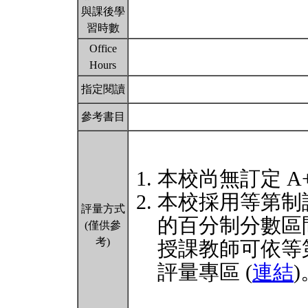
與課後學
習時數
Office
Hours
指定閱讀
參考書目
本校尚無訂定 A
本校採用等第制
評量方式
的百分制分數區
(僅供參
考)
授課教師可依等
評量專區 (
連結
)