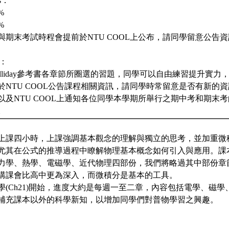
ts：
%
%
與期末考試時程會提前於NTU COOL上公布，請同學留意公告
L：
Halliday參考書各章節所圈選的習題，同學可以自由練習提升實
期於NTU COOL公告課程相關資訊，請同學時常留意是否有新的
課堂以及NTU COOL上通知各位同學本學期所舉行之期中考和期末
。
上課四小時，上課強調基本觀念的理解與獨立的思考，並加重微
尤其在公式的推導過程中瞭解物理基本概念如何引入與應用。課
力學、熱學、電磁學、近代物理四部份，我們將略過其中部份章
講課會比高中更為深入，而微積分是基本的工具。
學(Ch21)開始，進度大約是每週一至二章，內容包括電學、磁
補充課本以外的科學新知，以增加同學們對普物學習之興趣。