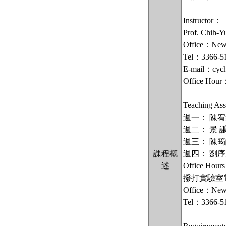
Instructor：
Prof. Ch
Office：New 
Tel：3366-51
E-mail：cych
Office H
Teaching Ass
週一： 陳宥銘 e
週二： 景 謙 em
週三： 陳筠皓 em
課程概
週四： 劉序庠 e
述
Office
撥打實驗室
Office：Ne
Tel：3366-5