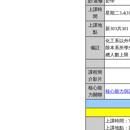
必/選修
必帶
上課時
星期二3,4(10:
間
上課地
新303共301
點
化工系以外
備註
限本系所學
總人數上限：
課程簡
介影片
核心能
核心能力與
力關聯
上課時間：Tuesd
上課地點：新