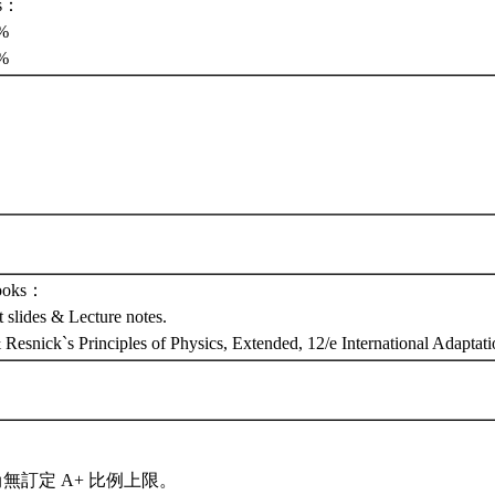
ts：
%
0%
Books：
t slides & Lecture notes.
 Resnick`s Principles of Physics, Extended, 12/e International Adaptat
無訂定 A+ 比例上限。