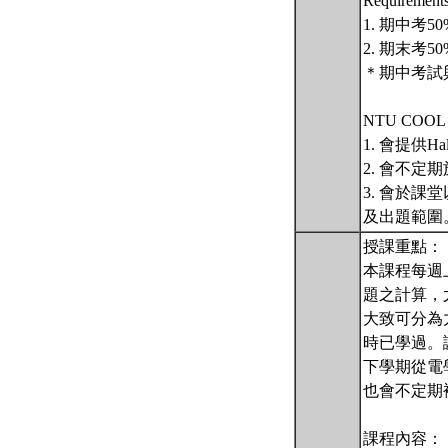
Requiremen
1. 期中考50
2. 期末考50
＊期中考試
NTU COO
1. 會提供
2. 會不定
3. 會於
及出題範圍
授課重點：
本課程每週
題之計算，
大致可分為
時已學過。
下學期從電
也會不定期
課程內容：