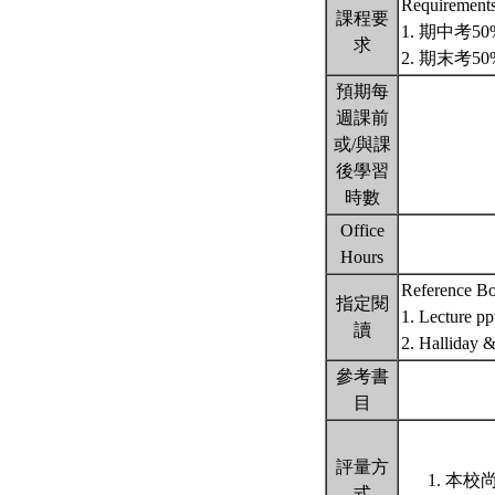
Requiremen
課程要
1. 期中考50
求
2. 期末考5
預期每
週課前
或/與課
後學習
時數
Office
Hours
Reference 
指定閱
1. Lecture pp
讀
2. Halliday &
參考書
目
評量方
本校尚
式