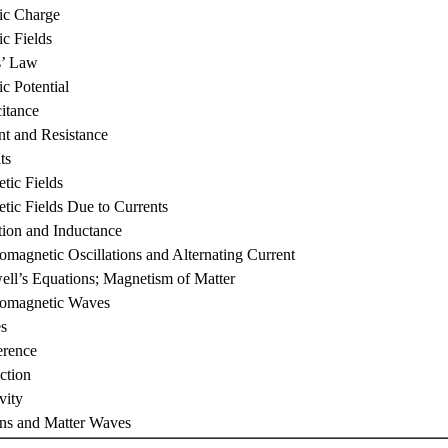
ric Charge
ic Fields
s’ Law
ic Potential
itance
nt and Resistance
ts
tic Fields
tic Fields Due to Currents
tion and Inductance
omagnetic Oscillations and Alternating Current
ll’s Equations; Magnetism of Matter
romagnetic Waves
s
erence
ction
vity
ons and Matter Waves