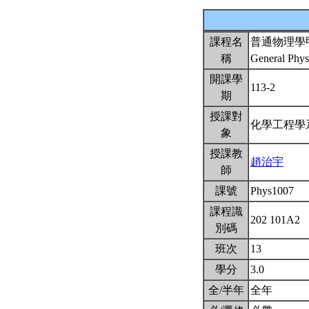
課程名
普通物理學
稱
General Phys
開課學
113-2
期
授課對
化學工程
象
授課教
趙治宇
師
課號
Phys1007
課程識
202 101A2
別碼
班次
13
學分
3.0
全/半年
全年