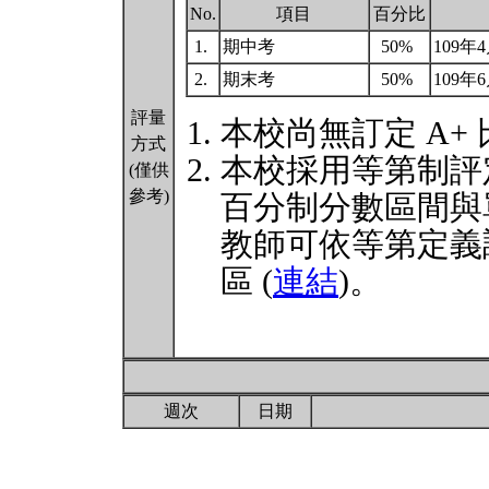
No.
項目
百分比
1.
期中考
50%
109年4
2.
期末考
50%
109年6
評量
本校尚無訂定 A+
方式
本校採用等第制評
(僅供
參考)
百分制分數區間與
教師可依等第定義
區 (
連結
)。
週次
日期