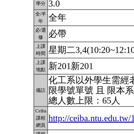
3.0
學分
全/半
全年
年
必/選
必帶
修
上課
星期二3,4(10:20~12:1
時間
上課
新201新201
地點
化工系以外學生需經
限學號單號 且 限本
備註
總人數上限：65人
Ceiba
http://ceiba.ntu.edu.t
課程
網頁