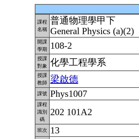
普通物理學甲下
課程
General Physics (a)(2)
名稱
開課
108-2
學期
授課
化學工程學系
對象
授課
梁啟德
教師
Phys1007
課號
課程
202 101A2
識別
碼
13
班次