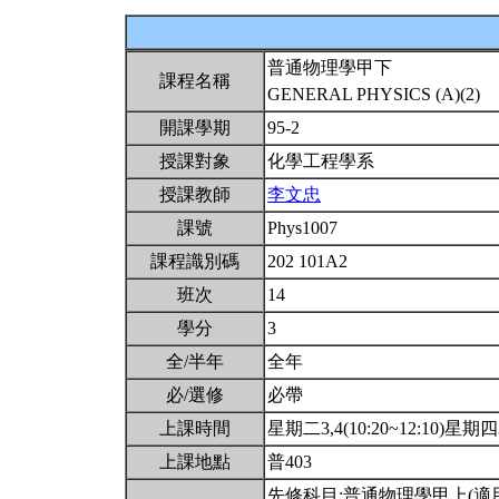
普通物理學甲下
課程名稱
GENERAL PHYSICS (A)(2)
開課學期
95-2
授課對象
化學工程學系
授課教師
李文忠
課號
Phys1007
課程識別碼
202 101A2
班次
14
學分
3
全/半年
全年
必/選修
必帶
上課時間
星期二3,4(10:20~12:10)星期四3,
上課地點
普403
先修科目:普通物理學甲上(適