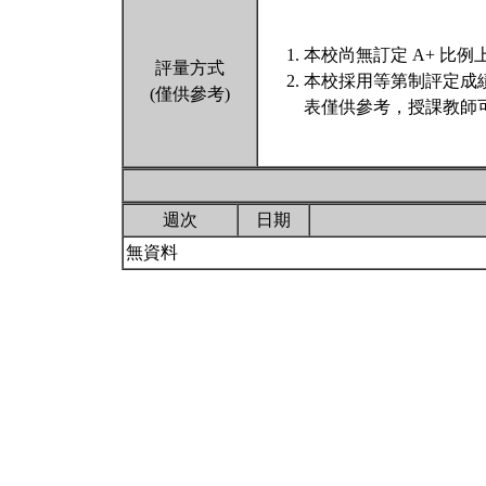
本校尚無訂定 A+ 比例
評量方式
本校採用等第制評定成
(僅供參考)
表僅供參考，授課教師
週次
日期
無資料