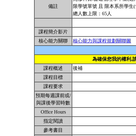
備註
限學號單號 且 限本系所學生
總人數上限：65人
課程簡介影片
核心能力關聯
核心能力與課程規劃關聯圖
為確保您我的權利,
課程概述
後補
課程目標
課程要求
預期每週課前或/
與課後學習時數
Office Hours
指定閱讀
參考書目