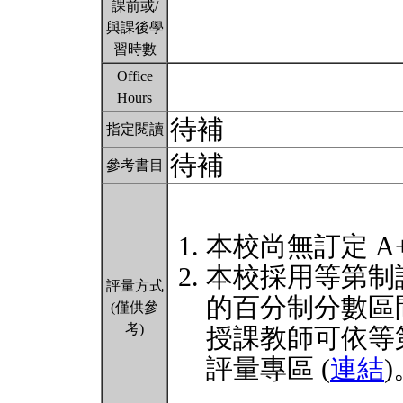
課前或/
與課後學
習時數
Office
Hours
待補
指定閱讀
待補
參考書目
本校尚無訂定 A
本校採用等第制
評量方式
的百分制分數區
(僅供參
考)
授課教師可依等
評量專區 (
連結
)