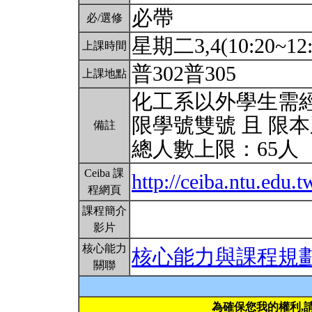
必帶
必/選修
星期二3,4(10:20~12:
上課時間
普302普305
上課地點
化工系以外學生需
限學號雙號 且 限
備註
總人數上限：65人
Ceiba 課
http://ceiba.ntu.edu
程網頁
課程簡介
影片
核心能力
核心能力與課程規
關聯
為確保您我的權利,