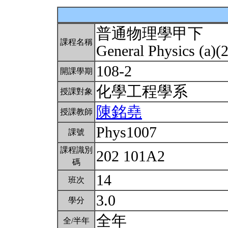
普通物理學甲下
課程名稱
General Physics (a)(
108-2
開課學期
化學工程學系
授課對象
陳銘堯
授課教師
Phys1007
課號
課程識別
202 101A2
碼
14
班次
3.0
學分
全年
全/半年