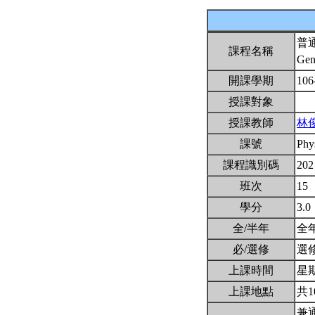
普
課程名稱
Gen
開課學期
106
授課對象
授課教師
林
課號
Phy
課程識別碼
202
班次
15
學分
3.0
全/半年
全
必/選修
選
上課時間
星期二
上課地點
共1
兼