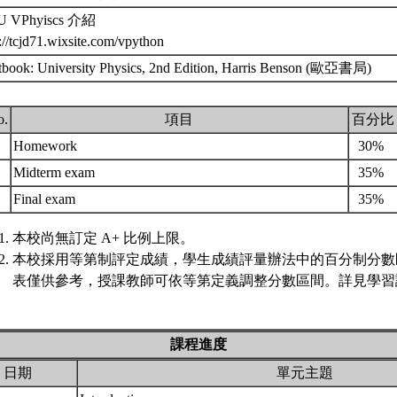
U VPhyiscs 介紹
p://tcjd71.wixsite.com/vpython
tbook: University Physics, 2nd Edition, Harris Benson (歐亞書局)
o.
項目
百分比
.
Homework
30%
.
Midterm exam
35%
.
Final exam
35%
本校尚無訂定 A+ 比例上限。
本校採用等第制評定成績，學生成績評量辦法中的百分制分數
表僅供參考，授課教師可依等第定義調整分數區間。詳見學習評
課程進度
日期
單元主題