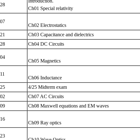
Introduction.
/28
Ch01 Special relativity
/07
Ch02 Electrostatics
/21
Ch03 Capacitance and dielectrics
/28
Ch04 DC Circuits
/04
Ch05 Magnetics
/11
Ch06 Inductance
/25
4/25 Midterm exam
/02
Ch07 AC Circuits
/09
Ch08 Maxwell equations and EM waves
/16
Ch09 Ray optics
/23
Ch10 Wave Optics