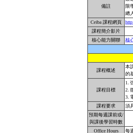
備註
限
總
Ceiba 課程網頁
htt
課程簡介影片
核心能力關聯
核
本
課程概述
的
1
課程目標
2
3.
課程要求
須
預期每週課前或/
與課後學習時數
Office Hours
每週二