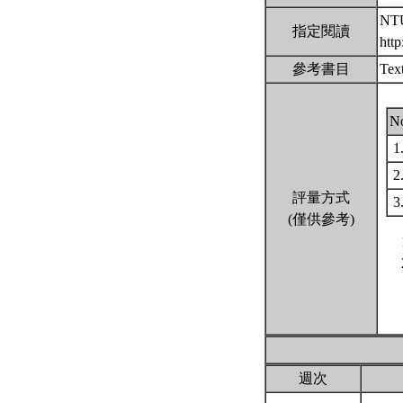
NT
指定閱讀
htt
參考書目
Tex
N
1
2
評量方式
3
(僅供參考)
週次