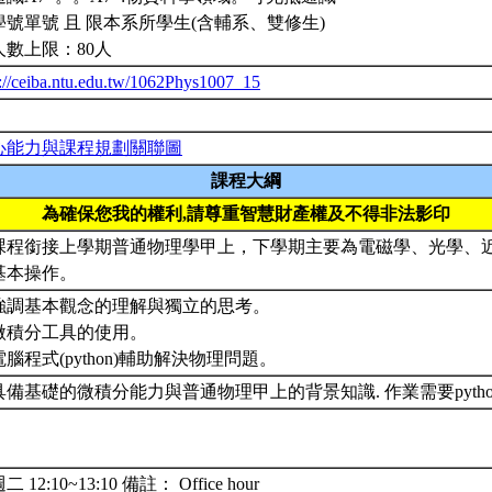
學號單號 且 限本系所學生(含輔系、雙修生)
人數上限：80人
p://ceiba.ntu.edu.tw/1062Phys1007_15
心能力與課程規劃關聯圖
課程大綱
為確保您我的權利,請尊重智慧財產權及不得非法影印
課程銜接上學期普通物理學甲上，下學期主要為電磁學、光學、
基本操作。
. 強調基本觀念的理解與獨立的思考。
. 微積分工具的使用。
 電腦程式(python)輔助解決物理問題。
具備基礎的微積分能力與普通物理甲上的背景知識. 作業需要pytho
 12:10~13:10 備註： Office hour