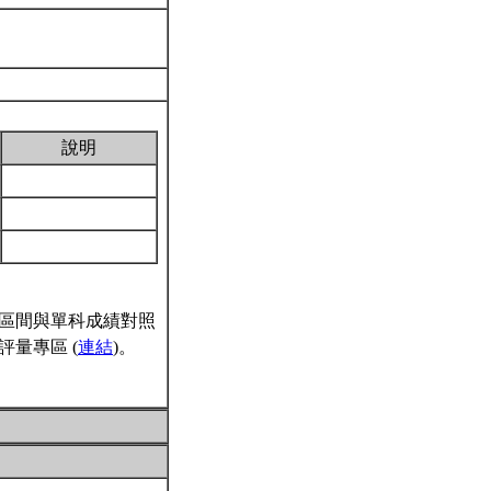
說明
區間與單科成績對照
量專區 (
連結
)。