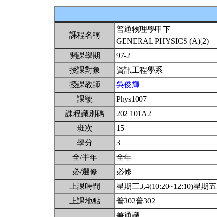
普通物理學甲下
課程名稱
GENERAL PHYSICS (A)(2)
開課學期
97-2
授課對象
資訊工程學系
授課教師
吳俊輝
課號
Phys1007
課程識別碼
202 101A2
班次
15
學分
3
全/半年
全年
必/選修
必修
上課時間
星期三3,4(10:20~12:10)星期五3,
上課地點
普302普302
兼通識.