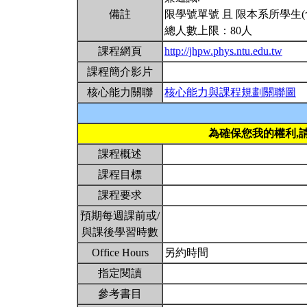
備註
限學號單號 且 限本系所學生
總人數上限：80人
課程網頁
http://jhpw.phys.ntu.edu.tw
課程簡介影片
核心能力關聯
核心能力與課程規劃關聯圖
為確保您我的權利,
課程概述
課程目標
課程要求
預期每週課前或/
與課後學習時數
Office Hours
另約時間
指定閱讀
參考書目