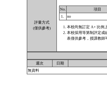
No.
項目
1.
no
評量方式
本校尚無訂定 A+ 比例
(僅供參考)
本校採用等第制評定成
表僅供參考，授課教師
週次
日期
無資料