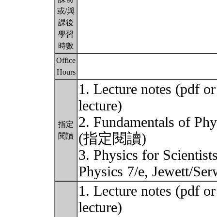
或/與
課後
學習
時數
Office
Hours
1. Lecture notes (pdf o
lecture)
2. Fundamentals of Phy
指定
(指定閱讀)
閱讀
3. Physics for Scienti
Physics 7/e, Jewett
1. Lecture notes (pdf o
lecture)