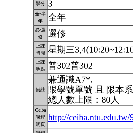
3
學分
全/半
全年
年
必/選
選修
修
上課
星期三3,4(10:20~12:1
時間
上課
普302普302
地點
兼通識A7*.
限學號單號 且 限本
備註
總人數上限：80人
Ceiba
http://ceiba.ntu.edu.t
課程
網頁