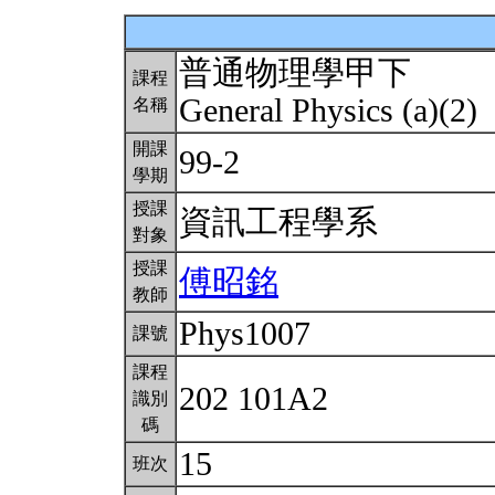
普通物理學甲下
課程
General Physics (a)(2)
名稱
開課
99-2
學期
授課
資訊工程學系
對象
授課
傅昭銘
教師
Phys1007
課號
課程
202 101A2
識別
碼
15
班次