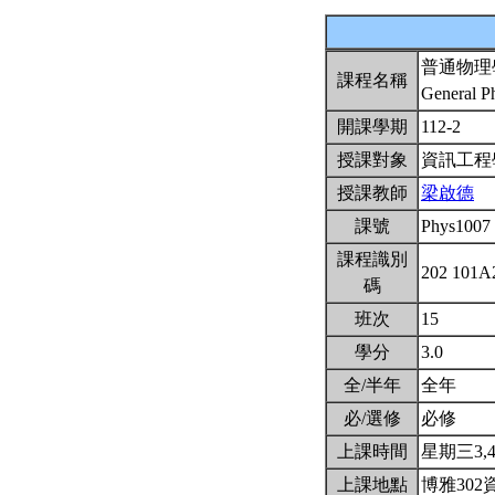
普通物理
課程名稱
General Ph
開課學期
112-2
授課對象
資訊工
授課教師
梁啟德
課號
Phys1007
課程識別
202 101
碼
班次
15
學分
3.0
全/半年
全年
必/選修
必修
上課時間
星期三3,4(
上課地點
博雅302資