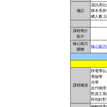
資訊系以
備註
限本系所
總人數上
課程簡介
影片
核心能力
核心能力
關聯
靜電學以
電磁學
光學
課程概述
近代物理
對資工系
特別針對
瞭解靜電