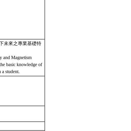
下未來之專業基礎特
city and Magnetism
 the basic knowledge of
h a student.