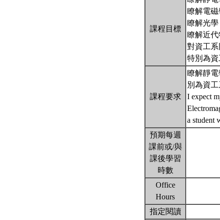
瞭解電磁
瞭解光學
課程目標
瞭解近代
對資工系
特別為資
瞭解靜電
別為資工
課程要求
I expect m
Electromag
a student 
預期每週
課前或/與
課後學習
時數
Office
Hours
指定閱讀