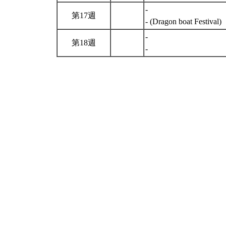
-
第17週
- (Dragon boat Festival)
-
第18週
-