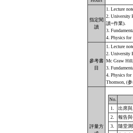
Hours
1. Lecture no
2. University
指定閱
讀+作業).
讀
3. Fundament
4. Physics fo
1. Lecture no
2. University
參考書
Mc Graw Hi
目
3. Fundament
4. Physics for
Thomson, 
No.
1.
出席與
2.
報告
3.
隨堂
評量方