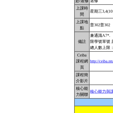
必/選修
選修
上課時
星期三3,4(10:
間
上課地
普302普302
點
兼通識A7*.
備註
限學號單號 
總人數上限：
Ceiba
課程網
http://ceiba.
頁
課程簡
介影片
核心能
核心能力與
力關聯