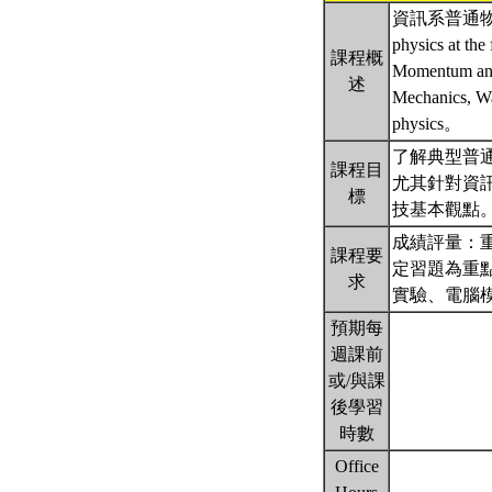
資訊系普通物理學，課程
physics at th
課程概
Momentum and 
述
Mechanics, Wa
physics。
了解典型普
課程目
尤其針對資
標
技基本觀點
成績評量：重
課程要
定習題為重
求
實驗、電腦
預期每
週課前
或/與課
後學習
時數
Office