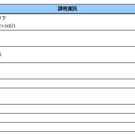
課程資訊
甲下
cs (a)(2)
系