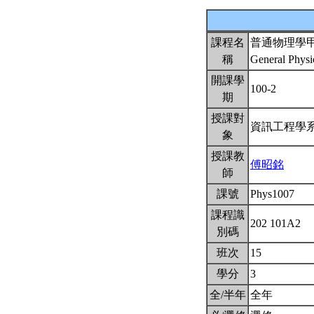
課程名
普通物理學
稱
General Physi
開課學
100-2
期
授課對
資訊工程學
象
授課教
傅昭銘
師
課號
Phys1007
課程識
202 101A2
別碼
班次
15
學分
3
全/半年
全年