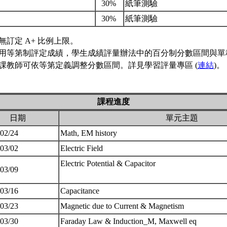
考
30%
紙筆測驗
考
30%
紙筆測驗
無訂定 A+ 比例上限。
用等第制評定成績，學生成績評量辦法中的百分制分數區間與單
課教師可依等第定義調整分數區間。詳見學習評量專區 (
連結
)。
課程進度
日期
單元主題
 02/24
Math, EM history
 03/02
Electric Field
Electric Potential & Capacitor
 03/09
 03/16
Capacitance
 03/23
Magnetic due to Current & Magnetism
 03/30
Faraday Law & Induction_M, Maxwell eq