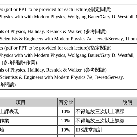
tes (pdf or PPT to be provided for each lecture)(指定閱讀)
 Physics with with Modern Physics, Wolfgang Bauer/Gary D. Westfa
als of Physics, Halliday, Resnick & Walker, (参考閱讀)
r Scientists & Engineers with Modern Physics 7/e, Jewett/Serway,
tes (pdf or PPT to be provided for each lecture)(指定閱讀)
 Physics with with Modern Physics, Wolfgang Bauer/Gary D. Westfall,
ll, (参考閱讀+作業).
als of Physics, Halliday, Resnick & Walker, (参考閱讀)
 Scientists & Engineers with Modern Physics 7/e, Jewett/Serway,
(参考閱讀)
項目
百分比
說明
上課表現
10%
不得無故三次以上曠課
與作業
20%
不得無故三次以上缺繳
測驗
10%
IRS課堂統計