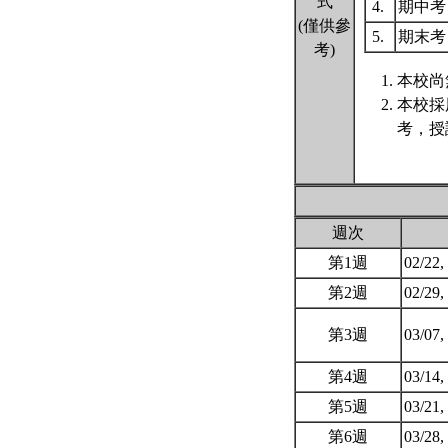
式
4.
期中
(僅供參
5.
期末
考)
本校尚
本校採
考，授
週次
第1週
02/22,
第2週
02/29,
第3週
03/07,
第4週
03/14,
第5週
03/21,
第6週
03/28,