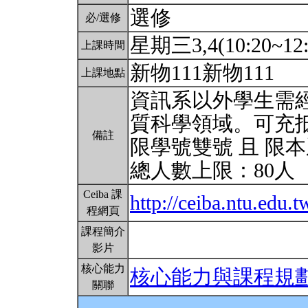
選修
必/選修
星期三3,4(10:20~12:
上課時間
新物111新物111
上課地點
資訊系以外學生需經
質科學領域。可充
備註
限學號雙號 且 限
總人數上限：80人
Ceiba 課
http://ceiba.ntu.edu.
程網頁
課程簡介
影片
核心能力
核心能力與課程規
關聯