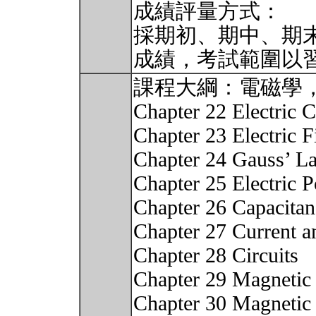
成績評量方式：
採期初、期中、期
成績，考試範圍以
課程大綱：電磁學
Chapter 22 Electric 
Chapter 23 Electric F
Chapter 24 Gauss’ L
Chapter 25 Electric P
Chapter 26 Capacitan
Chapter 27 Current a
Chapter 28 Circuits
Chapter 29 Magnetic 
Chapter 30 Magnetic 