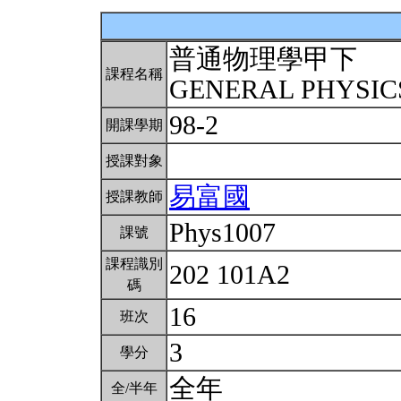
普通物理學甲下
課程名稱
GENERAL PHYSICS
98-2
開課學期
授課對象
易富國
授課教師
Phys1007
課號
課程識別
202 101A2
碼
16
班次
3
學分
全年
全/半年