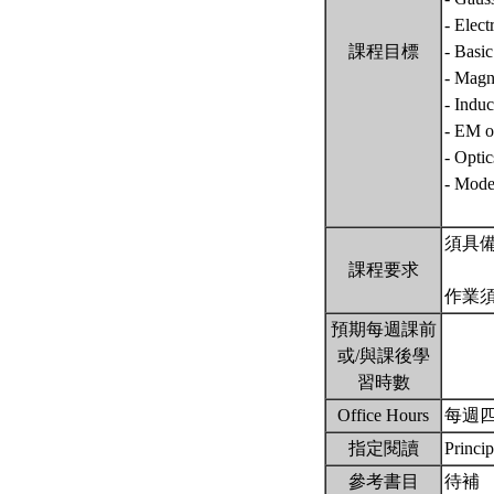
- Elect
課程目標
- Basic
- Magne
- Indu
- EM o
- Optic
- Moden
須具
課程要求
作業須
預期每週課前
或/與課後學
習時數
Office Hours
每週四 
指定閱讀
Princip
參考書目
待補