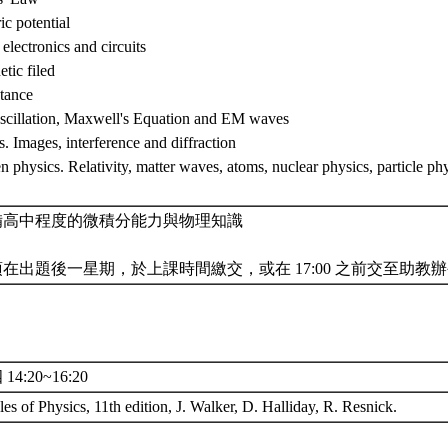
ric potential
 electronics and circuits
tic filed
ctance
scillation, Maxwell's Equation and EM waves
s. Images, interference and diffraction
 physics. Relativity, matter waves, atoms, nuclear physics, particle phys
備高中程度的微積分能力與物理知識
在出題後一星期，於上課時間繳交，或在 17:00 之前交至助教
14:20~16:20
les of Physics, 11th edition, J. Walker, D. Halliday, R. Resnick.