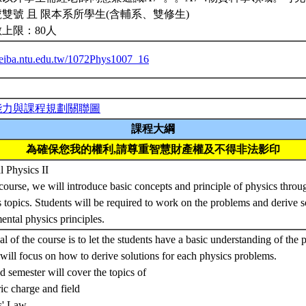
雙號 且 限本系所學生(含輔系、雙修生)
上限：80人
/ceiba.ntu.edu.tw/1072Phys1007_16
能力與課程規劃關聯圖
課程大綱
為確保您我的權利,請尊重智慧財產權及不得非法影印
l Physics II
 course, we will introduce basic concepts and principle of physics throu
 topics. Students will be required to work on the problems and derive 
ental physics principles.
l of the course is to let the students have a basic understanding of the
will focus on how to derive solutions for each physics problems.
 semester will cover the topics of
ric charge and field
s' Law