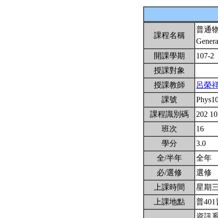
普通
課程名稱
Genera
開課學期
107-2
授課對象
授課教師
呂榮
課號
Phys1
課程識別碼
202 1
班次
16
學分
3.0
全/半年
全年
必/選修
選修
上課時間
星期三3,
上課地點
普401
資訊系