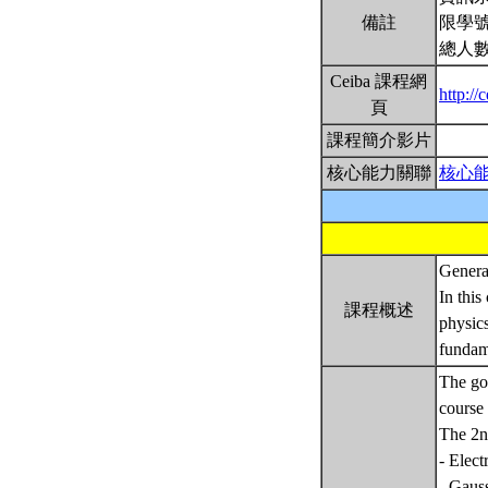
備註
限學號
總人數
Ceiba 課程網
http:/
頁
課程簡介影片
核心能力關聯
核心
Genera
In this
課程概述
physics
fundam
The goa
course 
The 2nd
- Elect
- Gaus