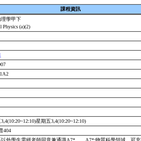
課程資訊
物理學甲下
l Physics (a)(2)
祥
007
01A2
4(10:20~12:10)星期五3,4(10:20~12:10)
普404
以外學生需經老師同意兼通識A7*。。A7*:物質科學領域。可