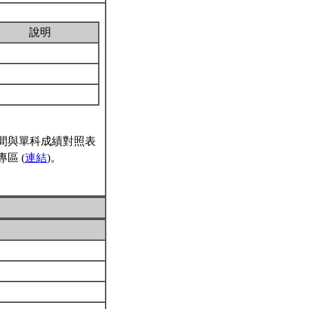
說明
間與單科成績對照表
區 (
連結
)。