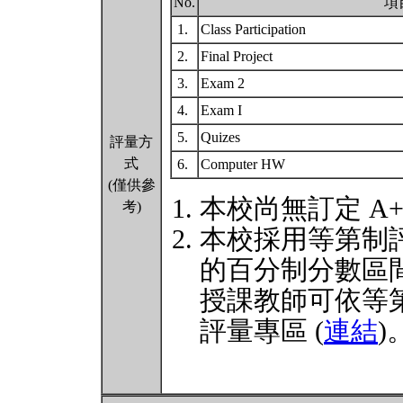
No.
項
1.
Class Participation
2.
Final Project
3.
Exam 2
4.
Exam I
5.
Quizes
評量方
式
6.
Computer HW
(僅供參
本校尚無訂定 A
考)
本校採用等第制
的百分制分數區
授課教師可依等
評量專區 (
連結
)