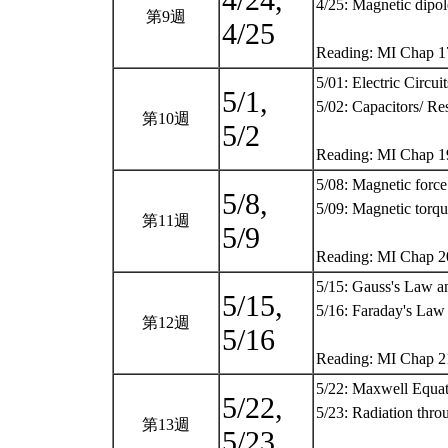
4/24,
4/25: Magnetic dipo
第9週
4/25
Reading: MI Chap 
5/01: Electric Circuit
5/1,
5/02: Capacitors/ Re
第10週
5/2
Reading: MI Chap 
5/08: Magnetic force
5/8,
5/09: Magnetic torq
第11週
5/9
Reading: MI Chap 
5/15: Gauss's Law 
5/15,
5/16: Faraday's Law
第12週
5/16
Reading: MI Chap 
5/22: Maxwell Equat
5/22,
5/23: Radiation thr
第13週
5/23