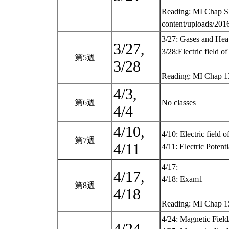
Reading: MI Chap S1 
content/uploads/201
3/27: Gases and Hea
3/27,
3/28:Electric field of
第5週
3/28
Reading: MI Chap 
4/3,
第6週
No classes
4/4
4/10,
4/10: Electric field o
第7週
4/11
4/11: Electric Potent
4/17:
4/17,
4/18: Exam1
第8週
4/18
Reading: MI Chap 1
4/24: Magnetic Field