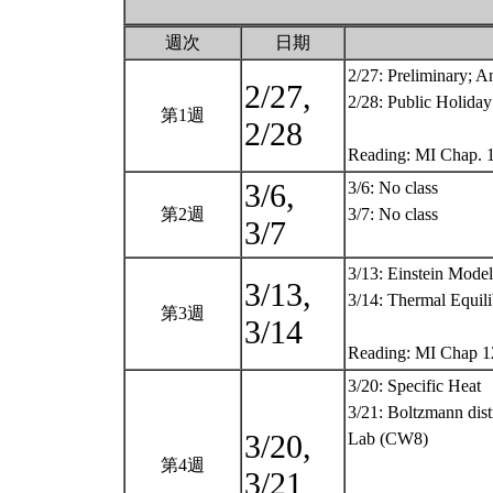
週次
日期
2/27: Preliminary;
2/27,
2/28: Public Holiday
第1週
2/28
Reading: MI Chap. 
3/6,
3/6: No class
第2週
3/7: No class
3/7
3/13: Einstein Model
3/13,
3/14: Thermal Equil
第3週
3/14
Reading: MI Chap 
3/20: Specific Heat
3/21: Boltzmann dist
3/20,
Lab (CW8)
第4週
3/21