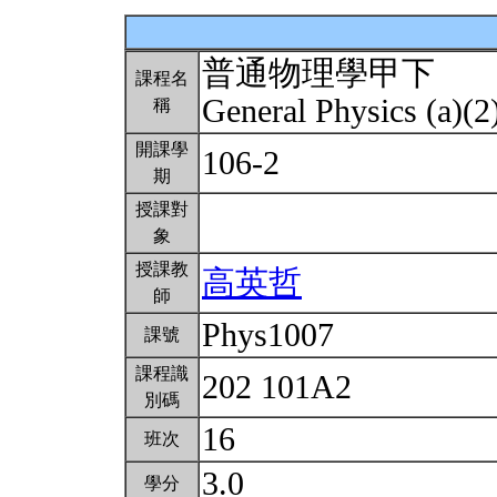
普通物理學甲下
課程名
General Physics (a)(2
稱
開課學
106-2
期
授課對
象
授課教
高英哲
師
Phys1007
課號
課程識
202 101A2
別碼
16
班次
3.0
學分