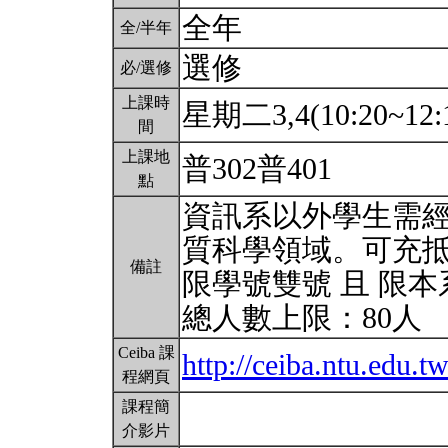
全年
全/半年
選修
必/選修
上課時
星期二3,4(10:20~12:
間
上課地
普302普401
點
資訊系以外學生需經老
質科學領域。可充
備註
限學號雙號 且 限本
總人數上限：80人
Ceiba 課
http://ceiba.ntu.edu
程網頁
課程簡
介影片