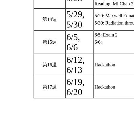
Reading: MI Chap 
5/29,
5/29: Maxwell Equat
第14週
5/30
5/30: Radiation thr
6/5,
6/5: Exam 2
第15週
6/6:
6/6
6/12,
第16週
Hackathon
6/13
6/19,
第17週
Hackathon
6/20