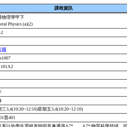
課程資訊
通物理學甲下
eral Physics (a)(2)
-2
富國
s1007
 101A2
年
修
3,4(10:20~12:10)星期五3,4(10:20~12:10)
01普401
訊系以外學生需經老師同意兼通識A7*。。A7*:物質科學領域。