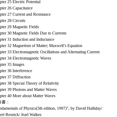
ter 25 Electric Potential
pter 26 Capacitance
pter 27 Current and Resistance
ter 28 Circuits
pter 29 Magnetic Fields
pter 30 Magnetic Fields Due to Currents
pter 31 Induction and Inductance
pter 32 Magnetism of Matter; Maxwell’s Equation
ter 33 Electromagnetic Oscillations and Alternating Current
pter 34 Electromagnetic Waves
pter 35 Images
ter 36 Interference
ter 37 Diffraction
ter 38 Special Theory of Relativity
pter 39 Photons and Matter Waves
pter 40 More about Matter Waves
科書：
ndamentals of Physics(5th edition, 1997)”, by David Halliday/
rt Resnick/ Jearl Walker.