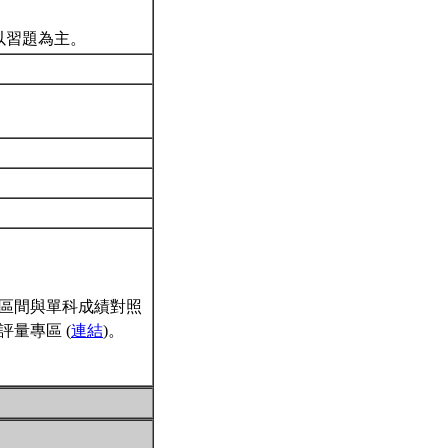
以習題為主。
區間與單科成績對照
量專區 (
連結
)。