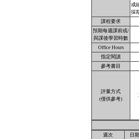
成
採
課程要求
預期每週課前或/
與課後學習時數
Office Hours
指定閱讀
參考書目
評量方式
(僅供參考)
週次
日