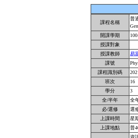
普
課程名稱
Gen
開課學期
100
授課對象
授課教師
易
課號
Phy
課程識別碼
202
班次
16
學分
3
全/半年
全
必/選修
選
上課時間
星期三
上課地點
普4
資