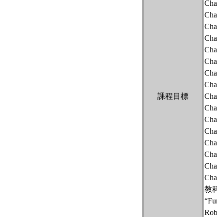
Chap
Cha
Cha
Chap
Cha
Cha
Cha
Cha
課程目標
Chap
Cha
Cha
Chap
Chap
Chap
Cha
Cha
教
“Fu
Robe