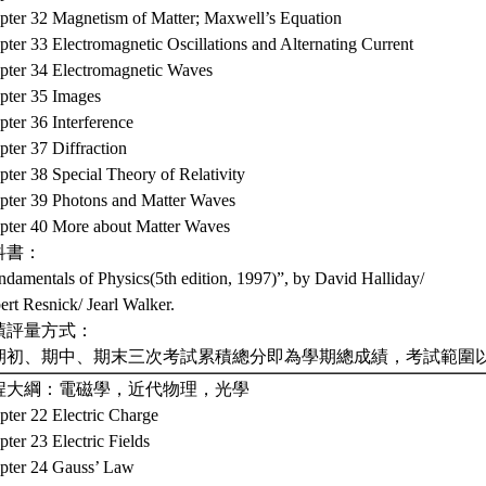
pter 32 Magnetism of Matter; Maxwell’s Equation
ter 33 Electromagnetic Oscillations and Alternating Current
pter 34 Electromagnetic Waves
pter 35 Images
ter 36 Interference
ter 37 Diffraction
ter 38 Special Theory of Relativity
pter 39 Photons and Matter Waves
pter 40 More about Matter Waves
科書：
ndamentals of Physics(5th edition, 1997)”, by David Halliday/
rt Resnick/ Jearl Walker.
績評量方式：
期初、期中、期末三次考試累積總分即為學期總成績，考試範圍
程大綱：電磁學，近代物理，光學
pter 22 Electric Charge
ter 23 Electric Fields
pter 24 Gauss’ Law