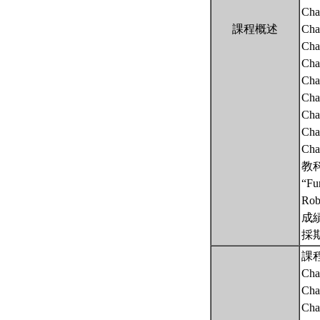
Cha
課程概述
Chap
Cha
Cha
Chap
Chap
Chap
Cha
Cha
教
“Fu
Robe
成
採
課
Cha
Chap
Cha