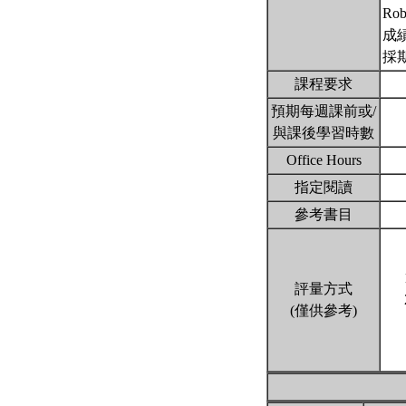
Robe
成
採
課程要求
預期每週課前或/
與課後學習時數
Office Hours
指定閱讀
參考書目
評量方式
(僅供參考)