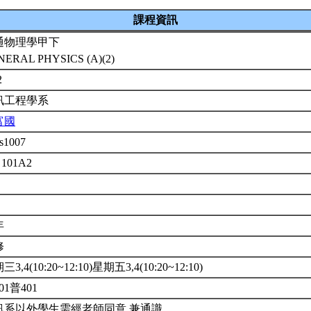
課程資訊
通物理學甲下
NERAL PHYSICS (A)(2)
2
訊工程學系
富國
s1007
 101A2
年
修
3,4(10:20~12:10)星期五3,4(10:20~12:10)
01普401
訊系以外學生需經老師同意.兼通識.