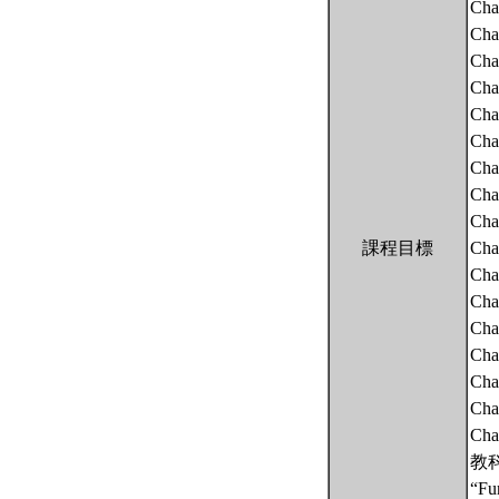
Cha
Chap
Cha
Cha
Chap
Cha
Cha
Cha
Cha
課程目標
Chap
Cha
Cha
Chap
Chap
Chap
Cha
Cha
教
“Fu