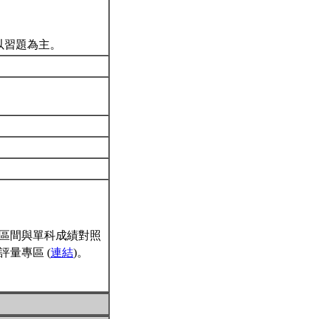
以習題為主。
區間與單科成績對照
量專區 (
連結
)。