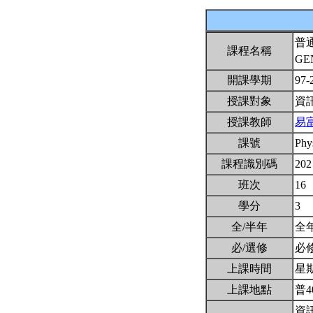
普
課程名稱
GE
開課學期
97-
授課對象
資
授課教師
易
課號
Phy
課程識別碼
202
班次
16
學分
3
全/半年
全
必/選修
必
上課時間
星期三
上課地點
普4
資