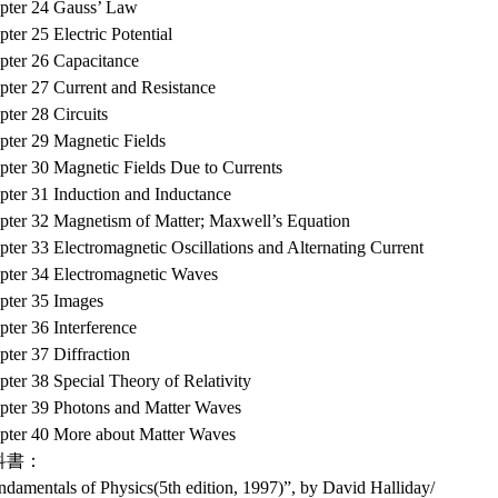
pter 24 Gauss’ Law
ter 25 Electric Potential
pter 26 Capacitance
pter 27 Current and Resistance
ter 28 Circuits
pter 29 Magnetic Fields
pter 30 Magnetic Fields Due to Currents
pter 31 Induction and Inductance
pter 32 Magnetism of Matter; Maxwell’s Equation
ter 33 Electromagnetic Oscillations and Alternating Current
pter 34 Electromagnetic Waves
pter 35 Images
ter 36 Interference
ter 37 Diffraction
ter 38 Special Theory of Relativity
pter 39 Photons and Matter Waves
pter 40 More about Matter Waves
科書：
ndamentals of Physics(5th edition, 1997)”, by David Halliday/