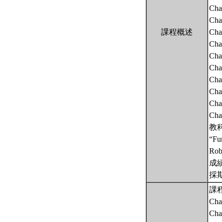
Cha
Cha
課程概述
Chap
Cha
Cha
Chap
Chap
Chap
Cha
Cha
教
“Fu
Robe
成
採
課
Cha
Chap