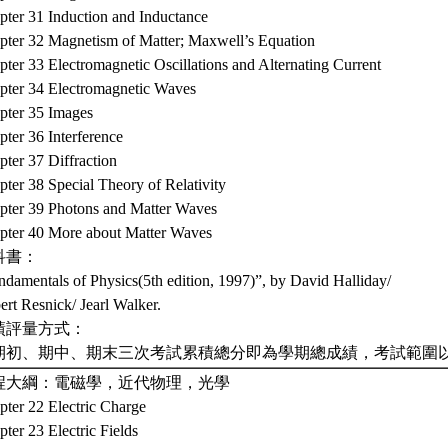
pter 31 Induction and Inductance
pter 32 Magnetism of Matter; Maxwell’s Equation
ter 33 Electromagnetic Oscillations and Alternating Current
pter 34 Electromagnetic Waves
pter 35 Images
ter 36 Interference
ter 37 Diffraction
ter 38 Special Theory of Relativity
pter 39 Photons and Matter Waves
pter 40 More about Matter Waves
科書：
ndamentals of Physics(5th edition, 1997)”, by David Halliday/
rt Resnick/ Jearl Walker.
績評量方式：
期初、期中、期末三次考試累積總分即為學期總成績，考試範圍
程大綱：電磁學，近代物理，光學
pter 22 Electric Charge
ter 23 Electric Fields