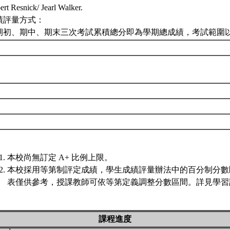
rt Resnick/ Jearl Walker.
績評量方式：
期初、期中、期末三次考試累積總分即為學期總成績，考試範圍
本校尚無訂定 A+ 比例上限。
本校採用等第制評定成績，學生成績評量辦法中的百分制分數
表僅供參考，授課教師可依等第定義調整分數區間。詳見學習評
課程進度