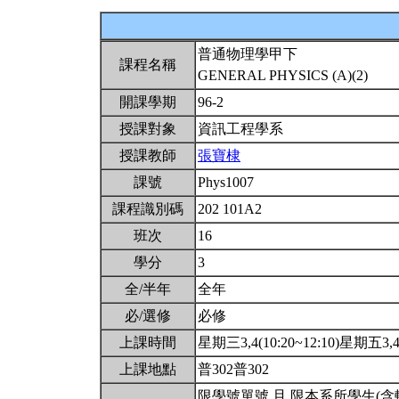
普通物理學甲下
課程名稱
GENERAL PHYSICS (A)(2)
開課學期
96-2
授課對象
資訊工程學系
授課教師
張寶棣
課號
Phys1007
課程識別碼
202 101A2
班次
16
學分
3
全/半年
全年
必/選修
必修
上課時間
星期三3,4(10:20~12:10)星期五3,4(
上課地點
普302普302
限學號單號 且 限本系所學生(含