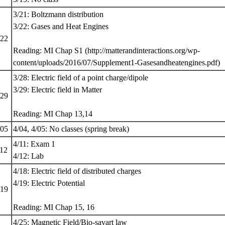
3/21: Boltzmann distribution
3/22: Gases and Heat Engines
/22
Reading: MI Chap S1 (http://matterandinteractions.org/wp-
content/uploads/2016/07/Supplement1-Gasesandheatengines.pdf)
3/28: Electric field of a point charge/dipole
3/29: Electric field in Matter
/29
Reading: MI Chap 13,14
/05
4/04, 4/05: No classes (spring break)
4/11: Exam 1
/12
4/12: Lab
4/18: Electric field of distributed charges
4/19: Electric Potential
/19
Reading: MI Chap 15, 16
4/25: Magnetic Field/Bio-savart law