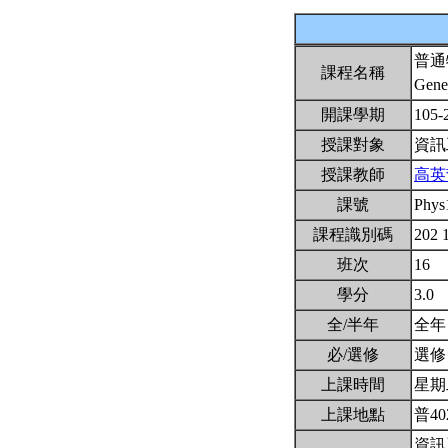
普通
課程名稱
Gener
開課學期
105-
授課對象
資
授課教師
高英
課號
Phys
課程識別碼
202 
班次
16
學分
3.0
全/半年
全
必/選修
選
上課時間
星期二3
上課地點
普40
資訊