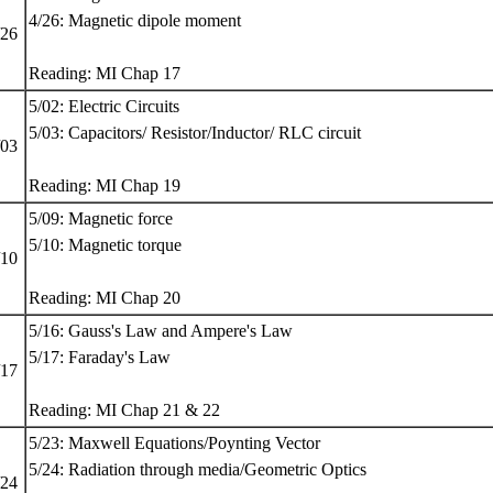
4/26: Magnetic dipole moment
/26
Reading: MI Chap 17
5/02: Electric Circuits
5/03: Capacitors/ Resistor/Inductor/ RLC circuit
/03
Reading: MI Chap 19
5/09: Magnetic force
5/10: Magnetic torque
/10
Reading: MI Chap 20
5/16: Gauss's Law and Ampere's Law
5/17: Faraday's Law
/17
Reading: MI Chap 21 & 22
5/23: Maxwell Equations/Poynting Vector
5/24: Radiation through media/Geometric Optics
/24