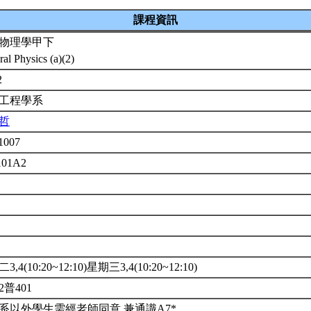
課程資訊
物理學甲下
al Physics (a)(2)
2
訊工程學系
哲
1007
101A2
年
修
,4(10:20~12:10)星期三3,4(10:20~12:10)
2普401
系以外學生需經老師同意.兼通識A7*.