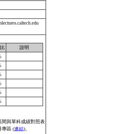
d
lectures.caltech.edu
比
說明
%
%
%
%
%
%
區間與單科成績對照表
專區 (
連結
)。