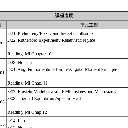
課程進度
期
單元主題
2/21: Preliminary/Elastic and Inelastic collisions
2/22: Rutherford Experiment/ Relativistic regime
/22
Reading: MI Chapter 10
2/28: No class
3/01: Angular momentum/Torque/Angular Moment Principle
/01
Reading: MI Chap. 11
3/07: Einstein Model of a solid/ Microstates and Macrostates
3/08: Thermal Equilibrium/Specific Heat
/08
Reading: MI Chap 12
3/14: Lab
/15
3/15: No class