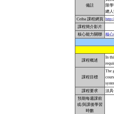
備註
限學
總人
Ceiba 課程網頁
http:
課程簡介影片
核心能力關聯
核心
In th
課程概述
requi
The g
課程目標
cours
syst
課程要求
須具
預期每週課前
或/與課後學習
時數