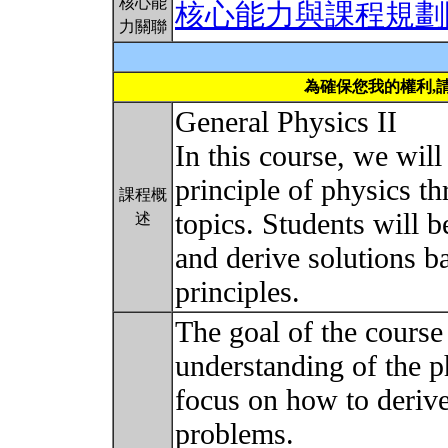
核心能
核心能力與課程規劃
力關聯
為確保您我的權利,
General Physics II
In this course, we wil
principle of physics t
課程概
topics. Students will 
述
and derive solutions 
principles.
The goal of the course 
understanding of the p
focus on how to derive
problems.