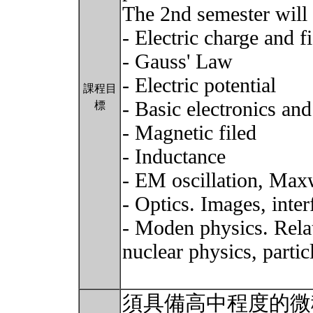
The 2nd semester will 
- Electric charge and f
- Gauss' Law
- Electric potential
課程目
- Basic electronics and
標
- Magnetic filed
- Inductance
- EM oscillation, Max
- Optics. Images, inter
- Moden physics. Relat
nuclear physics, particl
須具備高中程度的微