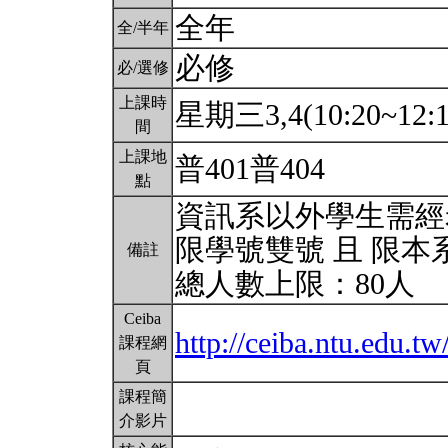
全年
全/半年
必修
必/選修
上課時
星期三3,4(10:20~12:1
間
上課地
普401普404
點
資訊系以外學生需經老
限學號雙號 且 限本
備註
總人數上限：80人
Ceiba
http://ceiba.ntu.edu.
課程網
頁
課程簡
介影片