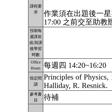
課程要
作業須在出題後一星
求
17:00 之前交至助
預期每
週課前
或/與課
後學習
時數
Office
每週四 14:20~16:20
Hours
Principles of Physics, 
指定閱
Halliday, R. Resnick.
讀
參考書
待補
目