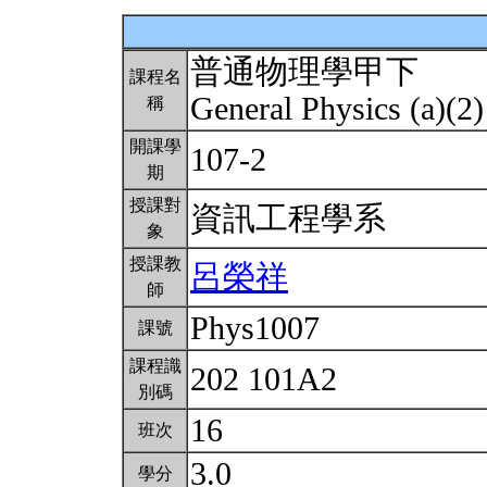
普通物理學甲下
課程名
General Physics (a)(2
稱
開課學
107-2
期
授課對
資訊工程學系
象
授課教
呂榮祥
師
Phys1007
課號
課程識
202 101A2
別碼
16
班次
3.0
學分