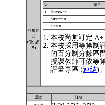
No.
項目
1.
Homework
2.
Midterm #1
3.
Final #1
評量方
本校尚無訂定 A+
式
(僅供參
本校採用等第制
考)
的百分制分數區
授課教師可依等
評量專區 (
連結
)
週次
日期