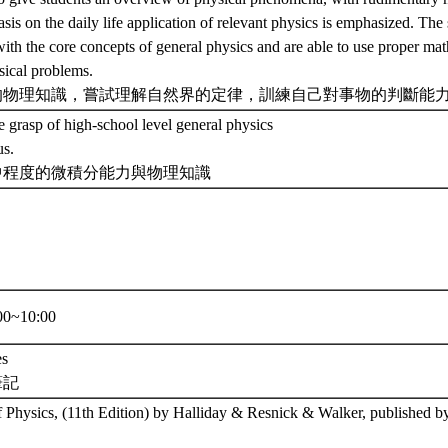
s on the daily life application of relevant physics is emphasized. The 
with the core concepts of general physics and are able to use proper mat
sical problems.
的物理知識，嘗試理解自然界的定律，訓練自己對事物的判斷能
 grasp of high-school level general physics
us.
中程度的微積分能力與物理知識
0~10:00
es
筆記
of Physics, (11th Edition) by Halliday & Resnick & Walker, published 