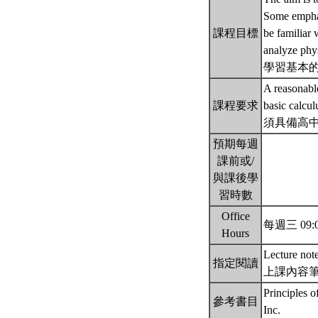
Some emphasi
課程目標
be familiar 
analyze phy
學習基本
A reasonable
課程要求
basic calcul
須具備高
預期每週
課前或/
與課後學
習時數
Office
每週三 09:0
Hours
Lecture not
指定閱讀
上課內容
Principles 
參考書目
Inc.