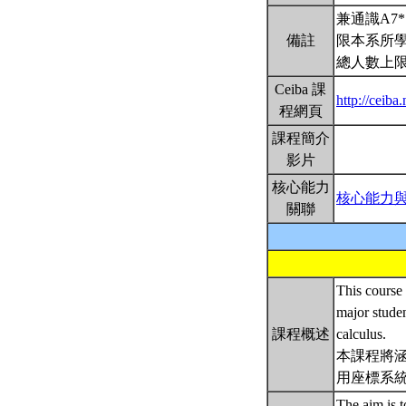
兼通識A7
備註
限本系所學
總人數上限
Ceiba 課
http://ceib
程網頁
課程簡介
影片
核心能力
核心能力
關聯
This course 
major studen
課程概述
calculus.
本課程將
用座標系
The aim is 