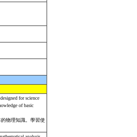
 designed for science
knowledge of basic
本的物理知識。學習使
。
athematical analysis.