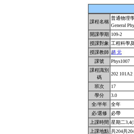
普通物理
課程名稱
General Phy
開課學期
109-2
授課對象
工程科學
授課教師
趙 元
課號
Phys1007
課程識別
202 101A2
碼
班次
17
學分
3.0
全/半年
全年
必/選修
必帶
上課時間
星期二3,4(10
上課地點
共204共20