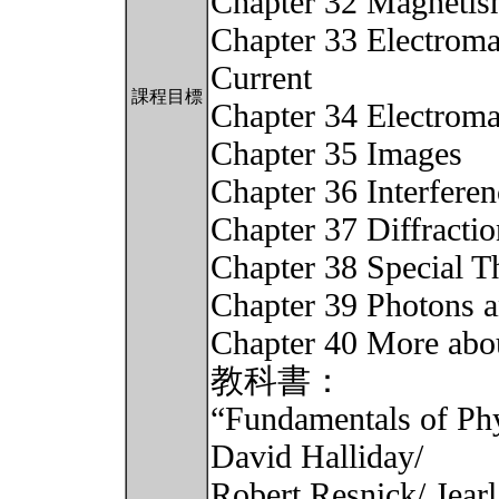
Chapter 32 Magnetis
Chapter 33 Electromag
Current
課程目標
Chapter 34 Electrom
Chapter 35 Images
Chapter 36 Interferen
Chapter 37 Diffractio
Chapter 38 Special Th
Chapter 39 Photons 
Chapter 40 More abo
教科書：
“Fundamentals of Phy
David Halliday/
Robert Resnick/ Jearl