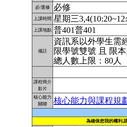
必修
必/選修
星期三3,4(10:20~12:
上課時間
普401普401
上課地點
資訊系以外學生需
限學號雙號 且 限
備註
總人數上限：80人
課程簡介
影片
核心能力
核心能力與課程規
關聯
為確保您我的權利,