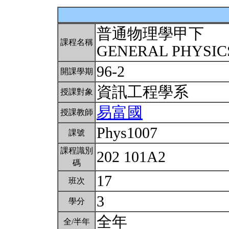
普通物理學甲下
課程名稱
GENERAL PHYSICS
96-2
開課學期
資訊工程學系
授課對象
易富國
授課教師
Phys1007
課號
課程識別
202 101A2
碼
17
班次
3
學分
全年
全/半年