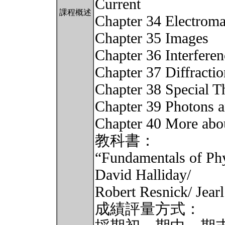
Current
課程概述
Chapter 34 Electrom
Chapter 35 Images
Chapter 36 Interferen
Chapter 37 Diffractio
Chapter 38 Special Th
Chapter 39 Photons 
Chapter 40 More abo
教科書：
“Fundamentals of Phy
David Halliday/
Robert Resnick/ Jearl
成績評量方式：