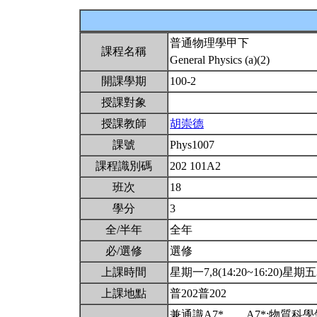
普通物理學甲下
課程名稱
General Physics (a)(2)
開課學期
100-2
授課對象
授課教師
胡崇德
課號
Phys1007
課程識別碼
202 101A2
班次
18
學分
3
全/半年
全年
必/選修
選修
上課時間
星期一7,8(14:20~16:20)星期五3,
上課地點
普202普202
兼通識A7*。。A7*:物質科