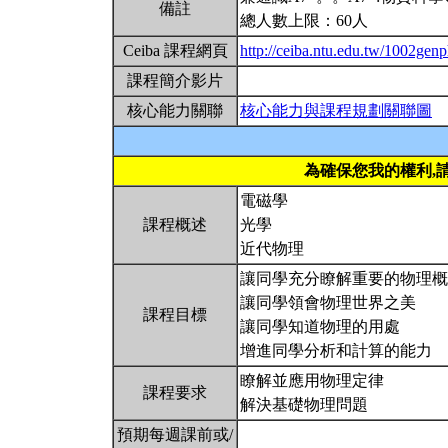
備註
總人數上限：60人
Ceiba 課程網頁
http://ceiba.ntu.edu.tw/1002ge
課程簡介影片
核心能力關聯
核心能力與課程規劃關聯圖
為確保您我的權利,
電磁學
課程概述
光學
近代物理
讓同學充分瞭解重要的物理概
讓同學領會物理世界之美
課程目標
讓同學知道物理的用處
增進同學分析和計算的能力
瞭解並應用物理定律
課程要求
解決基礎物理問題
預期每週課前或/