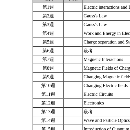
第1週
Electric interactions and 
第2週
Gauss's Law
第3週
Gauss's Law
第4週
Work and Energy in Elect
第5週
Charge separation and S
第6週
段考
第7週
Magnetic Interactions
第8週
Magnetic Fields of Charg
第9週
Changing Magnetic fiel
第10週
Changing Electric fields
第11週
Electric Circuits
第12週
Electronics
第13週
段考
第14週
Wave and Particle Optic
第15週
Introduction of Quantum