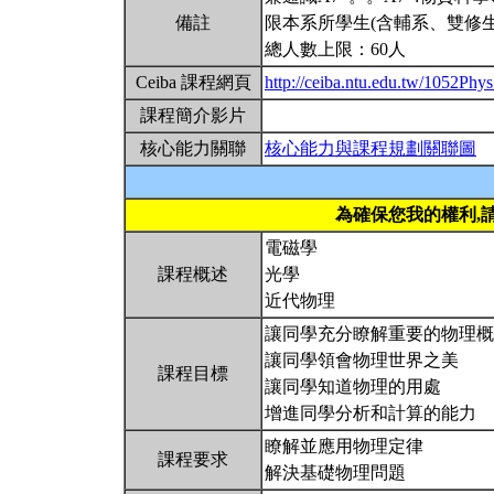
備註
限本系所學生(含輔系、雙修生
總人數上限：60人
Ceiba 課程網頁
http://ceiba.ntu.edu.tw/1052Ph
課程簡介影片
核心能力關聯
核心能力與課程規劃關聯圖
為確保您我的權利,
電磁學
課程概述
光學
近代物理
讓同學充分瞭解重要的物理概
讓同學領會物理世界之美
課程目標
讓同學知道物理的用處
增進同學分析和計算的能力
瞭解並應用物理定律
課程要求
解決基礎物理問題