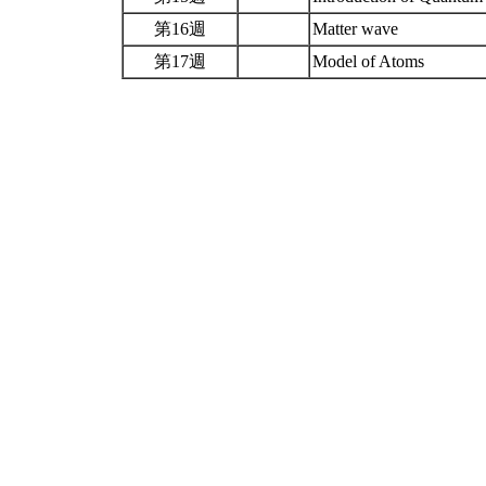
第16週
Matter wave
第17週
Model of Atoms