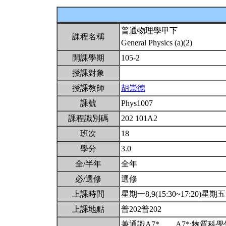
普通物理學甲下
課程名稱
General Physics (a)(2)
開課學期
105-2
授課對象
授課教師
胡崇德
課號
Phys1007
課程識別碼
202 101A2
班次
18
學分
3.0
全/半年
全年
必/選修
選修
上課時間
星期一8,9(15:30~17:20)星期五3,
上課地點
普202普202
兼通識A7*。。A7*:物質科