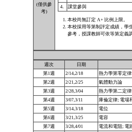
(僅供參
4.
課堂參與
考)
本校尚無訂定 A+ 比例上限。
本校採用等第制評定成績，學
參考，授課教師可依等第定義調
週次
日期
第1週
2/14,2/18
熱力學第零定
第2週
2/21,2/25
氣體動力論
第3週
2/28,3/04
熱力學第二定律
第4週
3/07,3/11
庫倫定律; 電
第5週
3/14,3/18
電位
第6週
3/21,3/25
電容
第7週
3/28,4/01
電流和電阻; 電