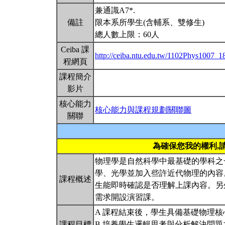
兼通識A7*.
備註
限本系所學生(含輔系、雙修生)
總人數上限：60人
Ceiba 課
http://ceiba.ntu.edu.tw/1102Phys1007_1
程網頁
課程簡介
影片
核心能力
核心能力與課程規劃關聯圖
關聯
為確保您我的權利,
物理學是自然科學中最基礎的學科之
學、光學並加入些許近代物理的內容
課程概述
生能即時確認是否理解上課內容。另
需求開設演習課。
A 課程結束後，學生具備基礎物理核
課程目標
B 培養學生邏輯思考與分析解決問題