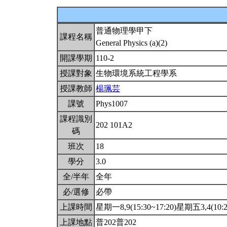
普通物理學甲下
課程名稱
General Physics (a)(2)
開課學期
110-2
授課對象
生物環境系統工程學系
授課教師
楊珮芸
課號
Phys1007
課程識別
202 101A2
碼
班次
18
學分
3.0
全/半年
全年
必/選修
必帶
上課時間
星期一8,9(15:30~17:20)星期五3,4(10:2
上課地點
普202普202