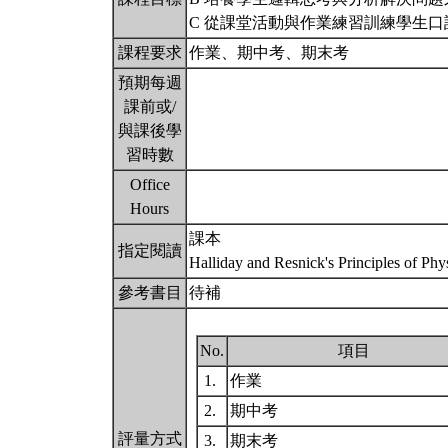
C 從課堂活動與作業練習訓練學生
課程要求
作業、期中考、期末考
預期每週
課前或/
與課後學
習時數
Office
Hours
課本
指定閱讀
Halliday and Resnick's Principles of Ph
參考書目
待補
No.
項目
1.
作業
2.
期中考
評量方式
3.
期末考