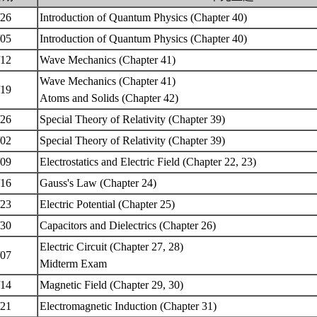
/26
Introduction of Quantum Physics (Chapter 40)
/05
Introduction of Quantum Physics (Chapter 40)
/12
Wave Mechanics (Chapter 41)
Wave Mechanics (Chapter 41)
/19
Atoms and Solids (Chapter 42)
/26
Special Theory of Relativity (Chapter 39)
/02
Special Theory of Relativity (Chapter 39)
/09
Electrostatics and Electric Field (Chapter 22, 23)
/16
Gauss's Law (Chapter 24)
/23
Electric Potential (Chapter 25)
/30
Capacitors and Dielectrics (Chapter 26)
Electric Circuit (Chapter 27, 28)
/07
Midterm Exam
/14
Magnetic Field (Chapter 29, 30)
/21
Electromagnetic Induction (Chapter 31)