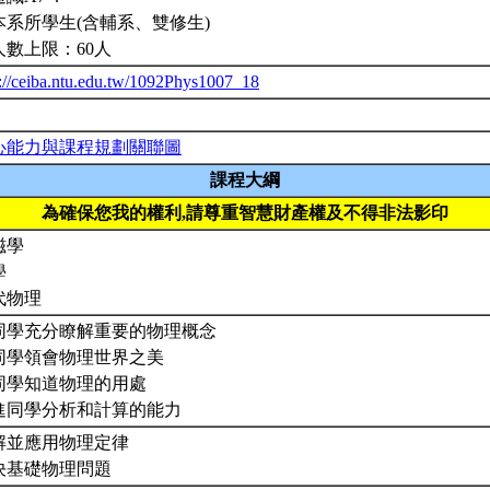
本系所學生(含輔系、雙修生)
人數上限：60人
p://ceiba.ntu.edu.tw/1092Phys1007_18
心能力與課程規劃關聯圖
課程大綱
為確保您我的權利,請尊重智慧財產權及不得非法影印
磁學
學
代物理
同學充分瞭解重要的物理概念
同學領會物理世界之美
同學知道物理的用處
進同學分析和計算的能力
解並應用物理定律
決基礎物理問題