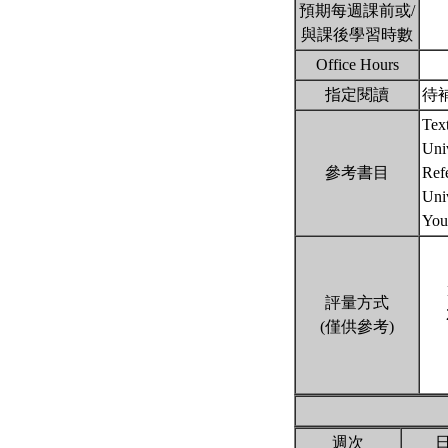
預期每週課前或/
與課後學習時數
Office Hours
指定閱讀
待
Tex
Univ
參考書目
Ref
Uni
You
評量方式
(僅供參考)
週次