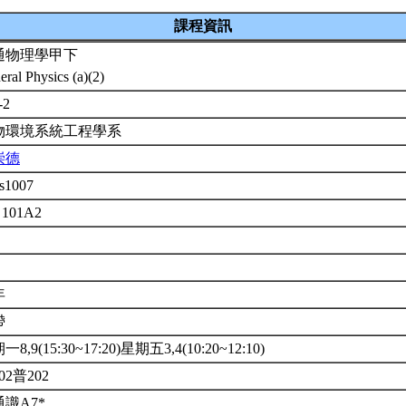
課程資訊
通物理學甲下
eral Physics (a)(2)
-2
物環境系統工程學系
崇德
s1007
 101A2
年
帶
8,9(15:30~17:20)星期五3,4(10:20~12:10)
02普202
識A7*.