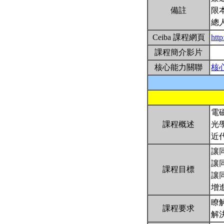
備註
限
總
Ceiba 課程網頁
htt
課程簡介影片
核心能力關聯
核
電
課程概述
光
近
讓
讓
課程目標
讓
增
瞭
課程要求
解