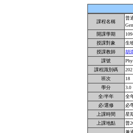
普
課程名稱
Gen
開課學期
109
授課對象
生
授課教師
胡
課號
Phy
課程識別碼
202
班次
18
學分
3.0
全/半年
全
必/選修
必
上課時間
星期一
上課地點
普2
兼通