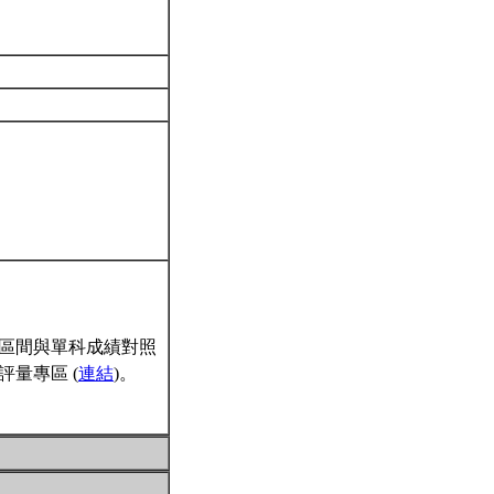
區間與單科成績對照
量專區 (
連結
)。