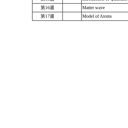
第16週
Matter wave
第17週
Model of Atoms