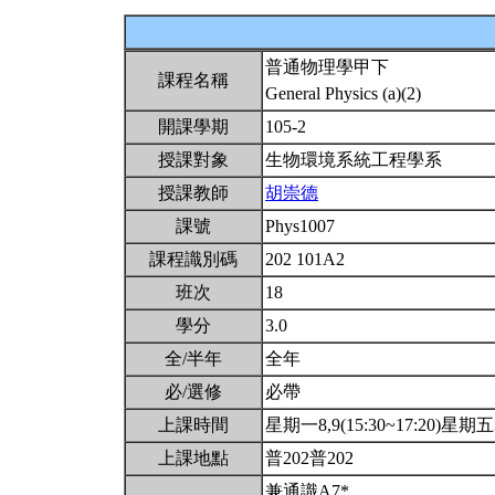
普通物理學甲下
課程名稱
General Physics (a)(2)
開課學期
105-2
授課對象
生物環境系統工程學系
授課教師
胡崇德
課號
Phys1007
課程識別碼
202 101A2
班次
18
學分
3.0
全/半年
全年
必/選修
必帶
上課時間
星期一8,9(15:30~17:20)星期五3,
上課地點
普202普202
兼通識A7*.