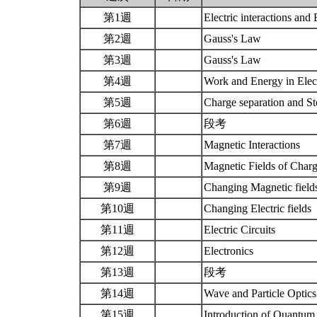
第1週
Electric interactions and 
第2週
Gauss's Law
第3週
Gauss's Law
第4週
Work and Energy in Elect
第5週
Charge separation and S
第6週
段考
第7週
Magnetic Interactions
第8週
Magnetic Fields of Charg
第9週
Changing Magnetic fiel
第10週
Changing Electric fields
第11週
Electric Circuits
第12週
Electronics
第13週
段考
第14週
Wave and Particle Optic
第15週
Introduction of Quantum