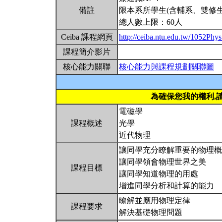
備註
限本系所學生(含輔系、雙修生
總人數上限：60人
Ceiba 課程網頁
http://ceiba.ntu.edu.tw/1052Ph
課程簡介影片
核心能力關聯
核心能力與課程規劃關聯圖
為確保您我的權利,
電磁學
課程概述
光學
近代物理
讓同學充分瞭解重要的物理概
讓同學領會物理世界之美
課程目標
讓同學知道物理的用處
增進同學分析和計算的能力
瞭解並應用物理定律
課程要求
解決基礎物理問題