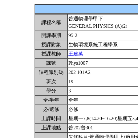
普通物理學甲下
課程名稱
GENERAL PHYSICS (A)(2)
開課學期
95-2
授課對象
生物環境系統工程學系
授課教師
王建萬
課號
Phys1007
課程識別碼
202 101A2
班次
19
學分
3
全/半年
全年
必/選修
必修
上課時間
星期一7,8(14:20~16:20)星期五3,4(
上課地點
普202普301
先修科目:普通物理學甲上(適用