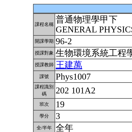
普通物理學甲下
課程名稱
GENERAL PHYSICS
96-2
開課學期
生物環境系統工程
授課對象
王建萬
授課教師
Phys1007
課號
課程識別
202 101A2
碼
19
班次
3
學分
全年
全/半年