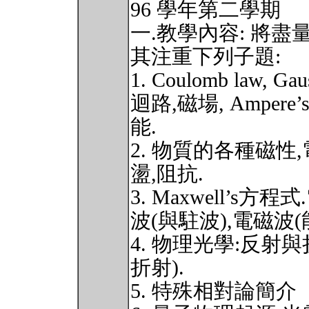
96 學年第二學期
一.教學內容: 將
其注重下列子題:
1. Coulomb law, 
迴路,磁場, Ampere’s 
能.
2. 物質的各種磁性,
盪,阻抗.
3. Maxwell’s
波(與駐波),電磁波(
4. 物理光學:反射與
折射).
5. 特殊相對論簡介