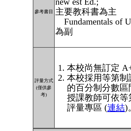
new est Ed.;
主要教科書為主
參考書目
Fundamentals of Uni
為副
本校尚無訂定 A
本校採用等第制
評量方式
的百分制分數區
(僅供參
考)
授課教師可依等
評量專區 (
連結
)