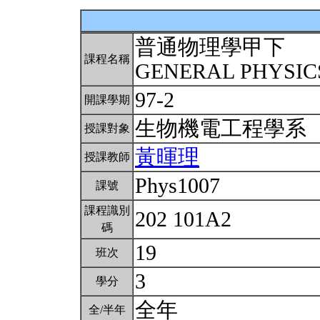
普通物理學甲下
課程名稱
GENERAL PHYSICS
97-2
開課學期
生物機電工程學系
授課對象
黃暉理
授課教師
Phys1007
課號
課程識別
202 101A2
碼
19
班次
3
學分
全年
全/半年