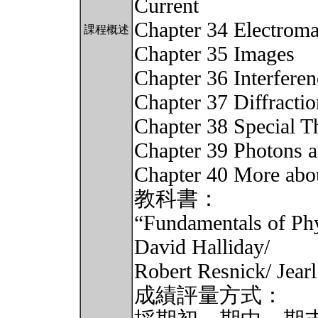
Current
Chapter 34 Electrom
課程概述
Chapter 35 Images
Chapter 36 Interferen
Chapter 37 Diffractio
Chapter 38 Special Th
Chapter 39 Photons 
Chapter 40 More abo
教科書：
“Fundamentals of Phy
David Halliday/
Robert Resnick/ Jearl
成績評量方式：