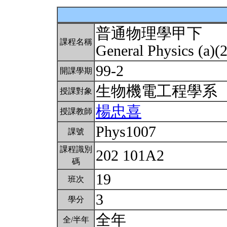
普通物理學甲下
課程名稱
General Physics (a)(
99-2
開課學期
生物機電工程學系
授課對象
楊忠喜
授課教師
Phys1007
課號
課程識別
202 101A2
碼
19
班次
3
學分
全年
全/半年