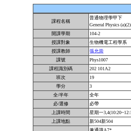
普通物理學甲下
課程名稱
General Physics (a)(2
開課學期
104-2
授課對象
生物機電工程學系
授課教師
張允崇
課號
Phys1007
課程識別碼
202 101A2
班次
19
學分
3
全/半年
全年
必/選修
必帶
上課時間
星期一3,4(10:20~12:
上課地點
新504新504
兼通識A7*.