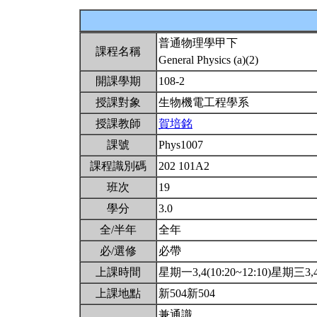
普通物理學甲下
課程名稱
General Physics (a)(2)
開課學期
108-2
授課對象
生物機電工程學系
授課教師
賀培銘
課號
Phys1007
課程識別碼
202 101A2
班次
19
學分
3.0
全/半年
全年
必/選修
必帶
上課時間
星期一3,4(10:20~12:10)星期三3,4(
上課地點
新504新504
兼通識.