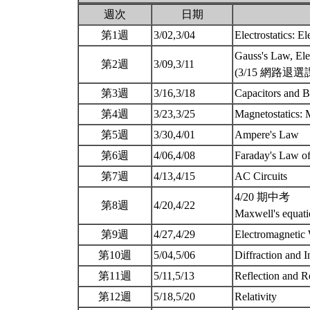
週次
日期
第1週
3/02,3/04
Electrostatics: 
Gauss's Law, Elec
第2週
3/09,3/11
(3/15 網路退
第3週
3/16,3/18
Capacitors and B
第4週
3/23,3/25
Magnetostatics: 
第5週
3/30,4/01
Ampere's Law
第6週
4/06,4/08
Faraday's Law of
第7週
4/13,4/15
AC Circuits
4/20 期中考
第8週
4/20,4/22
Maxwell's equat
第9週
4/27,4/29
Electromagnetic
第10週
5/04,5/06
Diffraction and I
第11週
5/11,5/13
Reflection and R
第12週
5/18,5/20
Relativity