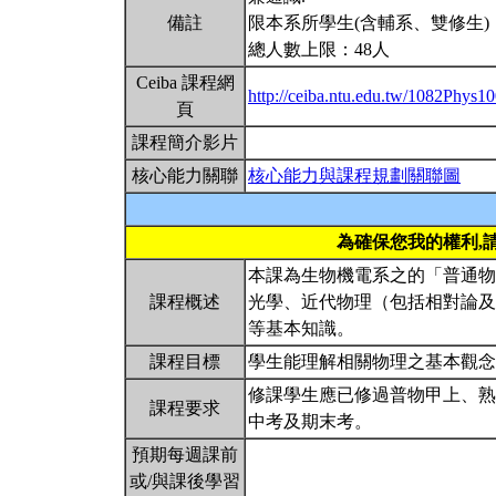
備註
限本系所學生(含輔系、雙修生)
總人數上限：48人
Ceiba 課程網
http://ceiba.ntu.edu.tw/1082Phys1
頁
課程簡介影片
核心能力關聯
核心能力與課程規劃關聯圖
為確保您我的權利,
本課為生物機電系之的「普通物
課程概述
光學、近代物理（包括相對論及
等基本知識。
課程目標
學生能理解相關物理之基本觀
修課學生應已修過普物甲上、熟
課程要求
中考及期末考。
預期每週課前
或/與課後學習