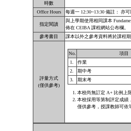
時數
Office Hours
每週一 12:30~13:30 備註
與上學期使用相同課本 Fundamentals 
指定閱讀
佈在 CEIBA 課程網站公布欄。
參考書目
課本以外之參考資料將於課程期間
No.
項目
1.
作業
2.
期中考
評量方式
3.
期末考
(僅供參考)
本校尚無訂定 A+ 比例上
本校採用等第制評定成績
僅供參考，授課教師可依等