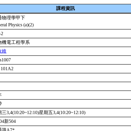
課程資訊
通物理學甲下
eral Physics (a)(2)
-2
物機電工程學系
政維
s1007
 101A2
年
帶
3,4(10:20~12:10)星期五3,4(10:20~12:10)
04新504
識A7*.