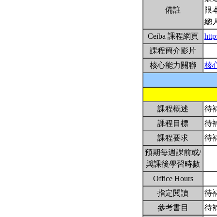
備註
限
總
Ceiba 課程網頁
htt
課程簡介影片
核心能力關聯
核
課程概述
待
課程目標
待
課程要求
待
預期每週課前或/
與課後學習時數
Office Hours
指定閱讀
待
參考書目
待