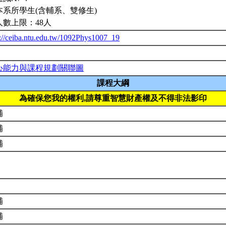
本系所學生(含輔系、雙修生)
人數上限：48人
p://ceiba.ntu.edu.tw/1092Phys1007_19
心能力與課程規劃關聯圖
課程大綱
為確保您我的權利,請尊重智慧財產權及不得非法影印
補
補
補
補
補