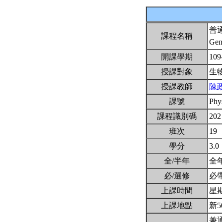
普
課程名稱
Gen
開課學期
109
授課對象
生
授課教師
陳
課號
Phy
課程識別碼
202
班次
19
學分
3.0
全/半年
全
必/選修
必
上課時間
星期三
上課地點
新5
兼通