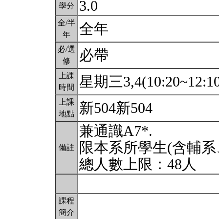
3.0
學分
全/半
全年
年
必/選
必帶
修
上課
星期三3,4(10:20~12:1
時間
上課
新504新504
地點
兼通識A7*.
限本系所學生(含輔系
備註
總人數上限：48人
課程
簡介