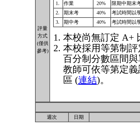
1.
作業
20%
限期中期末
2.
期末考
40%
考試時間以
3.
期中考
40%
考試時間以
評量
本校尚無訂定 A+
方式
(僅供
本校採用等第制評
參考)
百分制分數區間與
教師可依等第定義
區 (
連結
)。
週次
日期