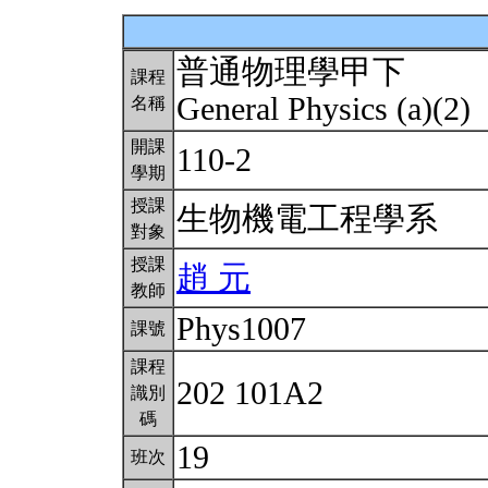
普通物理學甲下
課程
General Physics (a)(2)
名稱
開課
110-2
學期
授課
生物機電工程學系
對象
授課
趙 元
教師
Phys1007
課號
課程
202 101A2
識別
碼
19
班次