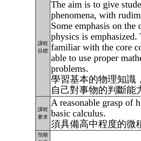
The aim is to give stud
phenomena, with rudime
Some emphasis on the da
physics is emphasized. 
課程
familiar with the core c
目標
able to use proper math
problems.
學習基本的物理知識
自己對事物的判斷能
A reasonable grasp of h
課程
basic calculus.
要求
須具備高中程度的微
預期