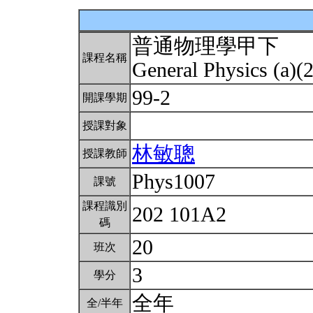
普通物理學甲下
課程名稱
General Physics (a)(
99-2
開課學期
授課對象
林敏聰
授課教師
Phys1007
課號
課程識別
202 101A2
碼
20
班次
3
學分
全年
全/半年