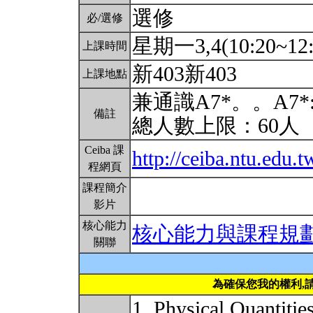
選修
必/選修
星期一3,4(10:20~12:
上課時間
新403新403
上課地點
兼通識A7*。。A
備註
總人數上限：60人
Ceiba 課
http://ceiba.ntu.ed
程網頁
課程簡介
影片
核心能力
核心能力與課程規
關聯
為確保您我的權利,
1. Physical Quantitie