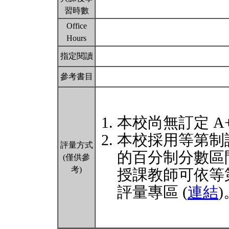
習時數
Office
Hours
指定閱讀
參考書目
本校尚無訂定 A
本校採用等第制
評量方式
的百分制分數區
(僅供參
考)
授課教師可依等
評量專區 (
連結
)