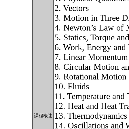
2. Vectors
3. Motion in Three 
4. Newton’s Law of 
5. Statics, Torque and
6. Work, Energy and
7. Linear Momentum
8. Circular Motion a
9. Rotational Motio
10. Fluids
11. Temperature and 
12. Heat and Heat Tr
13. Thermodynamics
課程概述
14. Oscillations and