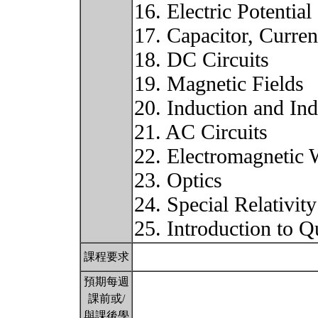
16. Electric Potential
17. Capacitor, Curren
18. DC Circuits
19. Magnetic Fields
20. Induction and In
21. AC Circuits
22. Electromagnetic
23. Optics
24. Special Relativity
25. Introduction to 
課程要求
預期每週
課前或/
與課後學