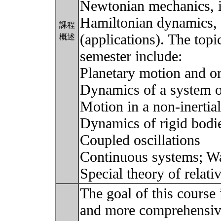
Newtonian mechanics, i
Hamiltonian dynamics,
課程
(applications). The topi
概述
semester include:
Planetary motion and o
Dynamics of a system of
Motion in a non-inertia
Dynamics of rigid bodi
Coupled oscillations
Continuous systems; W
Special theory of relati
The goal of this course 
and more comprehensive