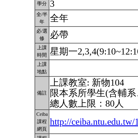
3
學分
全/半
全年
年
必/選
必帶
修
上課
星期一2,3,4(9:10~12:1
時間
上課
地點
上課教室: 新物104
限本系所學生(含輔系
備註
總人數上限：80人
Ceiba
http://ceiba.ntu.edu.t
課程
網頁