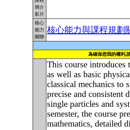
課程
簡介
影片
核心
核心能力與課程規劃
能力
關聯
為確保您我的權利,
This course introduces 
as well as basic physic
classical mechanics to s
precise and consistent 
single particles and syst
semester, the course pr
mathematics, detailed d