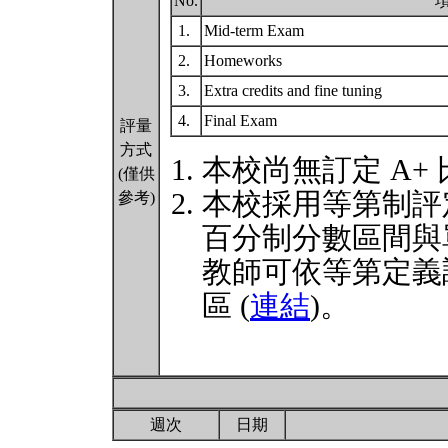
No.
1.
Mid-term Exam
2.
Homeworks
3.
Extra credits and fine tuning
4.
Final Exam
評量
方式
本校尚無訂定 A+
(僅供
本校採用等第制評
參考)
百分制分數區間與
教師可依等第定義
區 (
連結
)。
週次
日期