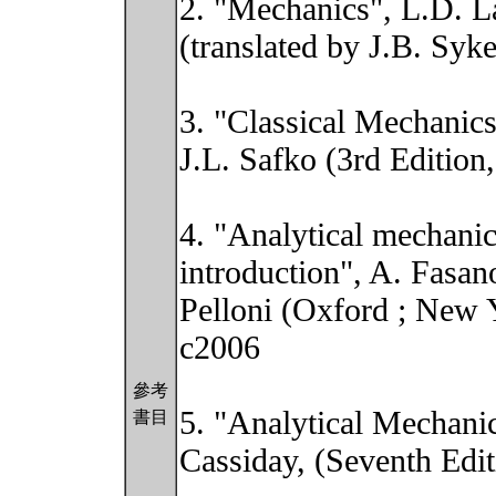
2. "Mechanics", L.D. L
(translated by J.B. Syke
3. "Classical Mechanics
J.L. Safko (3rd Edition
4. "Analytical mechanics
introduction", A. Fasan
Pelloni (Oxford ; New Y
c2006
參考
5. "Analytical Mechani
書目
Cassiday, (Seventh Edit