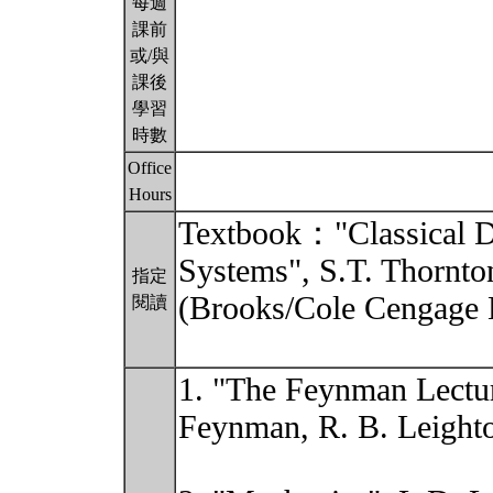
每週
課前
或/與
課後
學習
時數
Office
Hours
Textbook："Classical Dy
Systems", S.T. Thornton
指定
(Brooks/Cole Cengage L
閱讀
1. "The Feynman Lecture
Feynman, R. B. Leighto