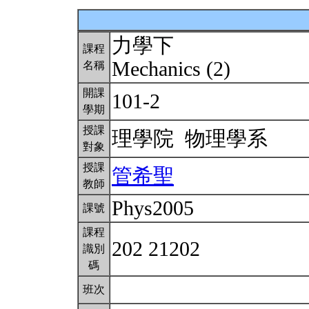
力學下
課程
Mechanics (2)
名稱
開課
101-2
學期
授課
理學院 物理學系
對象
授課
管希聖
教師
Phys2005
課號
課程
202 21202
識別
碼
班次