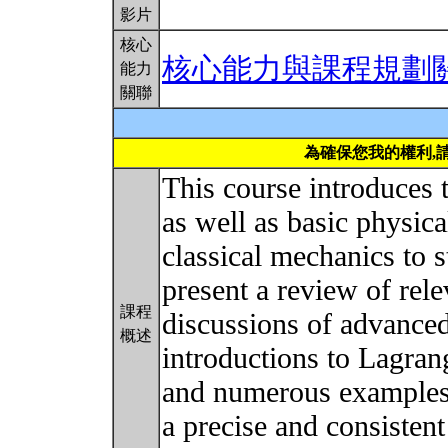
影片
核心
核心能力與課程規劃
能力
關聯
為確保您我的權利,
This course introduces 
as well as basic physic
classical mechanics to st
present a review of rel
課程
discussions of advance
概述
introductions to Lagra
and numerous examples (
a precise and consistent