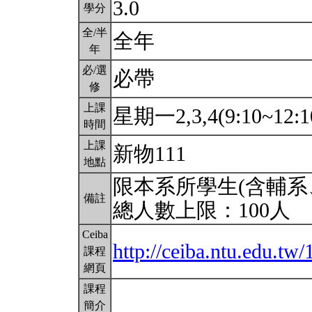
3.0
學分
全/半
全年
年
必/選
必帶
修
上課
星期一2,3,4(9:10~12:1
時間
上課
新物111
地點
限本系所學生(含輔系
備註
總人數上限：100人
Ceiba
http://ceiba.ntu.edu.
課程
網頁
課程
簡介