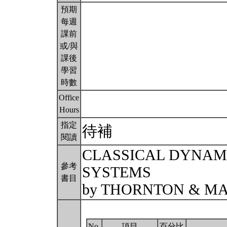
預期
每週
課前
或/與
課後
學習
時數
Office
Hours
指定
待補
閱讀
CLASSICAL DYNAMI
參考
SYSTEMS
書目
by THORNTON & M
No.
項目
百分比