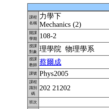
力學下
課程
Mechanics (2)
名稱
開課
108-2
學期
授課
理學院 物理學系
對象
授課
蔡爾成
教師
Phys2005
課號
課程
202 21202
識別
碼
班次