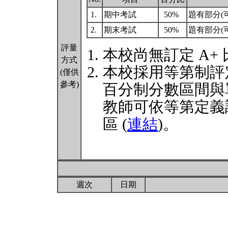
1.
期中考試
50%
題有部分(
2.
期末考試
50%
題有部分(
評量
本校尚無訂定 A+
方式
本校採用等第制評
(僅供
參考)
百分制分數區間與
教師可依等第定義
區 (
連結
)。
週次
日期