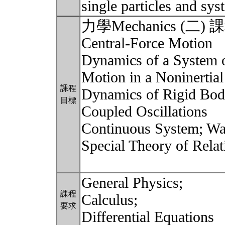
single particles and sys
力學Mechanics (二)
Central-Force Motion
Dynamics of a System o
Motion in a Noninertia
課程
Dynamics of Rigid Bod
目標
Coupled Oscillations
Continuous System; W
Special Theory of Relat
General Physics;
課程
Calculus;
要求
Differential Equations