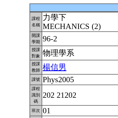
力學下
課程
MECHANICS (2)
名稱
開課
96-2
學期
授課
物理學系
對象
授課
楊信男
教師
Phys2005
課號
課程
202 21202
識別
碼
01
班次