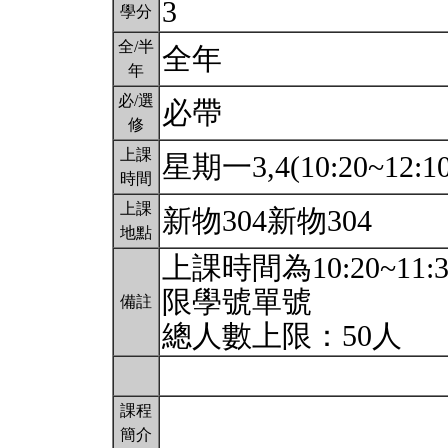
3
學分
全/半
全年
年
必/選
必帶
修
上課
星期一3,4(10:20~12:1
時間
上課
新物304新物304
地點
上課時間為10:20~11:3
限學號單號
備註
總人數上限：50人
課程
簡介