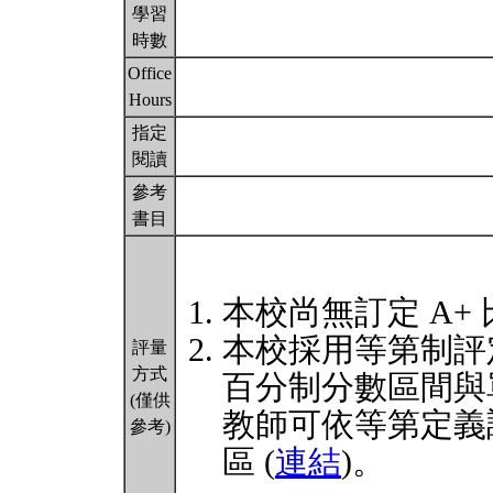
學習
時數
Office
Hours
指定
閱讀
參考
書目
本校尚無訂定 A+
本校採用等第制評
評量
方式
百分制分數區間與
(僅供
教師可依等第定義
參考)
區 (
連結
)。