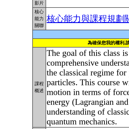
影片
核心
核心能力與課程規劃
能力
關聯
為確保您我的權利,
The goal of this class 
comprehensive understan
the classical regime for
particles. This course w
課程
motion in terms of for
概述
energy (Lagrangian and
understanding of classi
quantum mechanics.