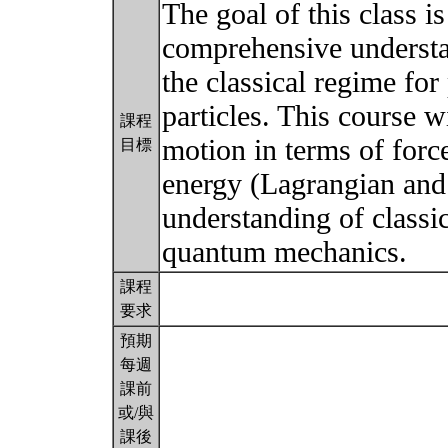
The goal of this class 
comprehensive understan
the classical regime for
particles. This course w
課程
motion in terms of for
目標
energy (Lagrangian and
understanding of classi
quantum mechanics.
課程
要求
預期
每週
課前
或/與
課後