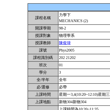
力學下
課程名稱
MECHANICS (2)
開課學期
98-2
授課對象
物理學系
授課教師
陳俊瑋
課號
Phys2005
課程識別碼
202 21202
班次
01
學分
3
全/半年
全年
必/選修
必帶
上課時間
星期一3,4(10:20~12:10)星期三3,
上課地點
新物304新物304
上課時間為10:20~11:35